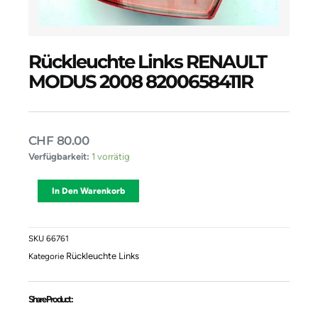
Rückleuchte Links RENAULT
MODUS 2008 8200658411R
CHF
80.00
Rückleuchte
Verfügbarkeit:
1 vorrätig
Links
RENAULT
Alternative:
In Den Warenkorb
MODUS
2008
8200658411R
Menge
SKU
66761
Rückleuchte Links
Kategorie
Share Product :