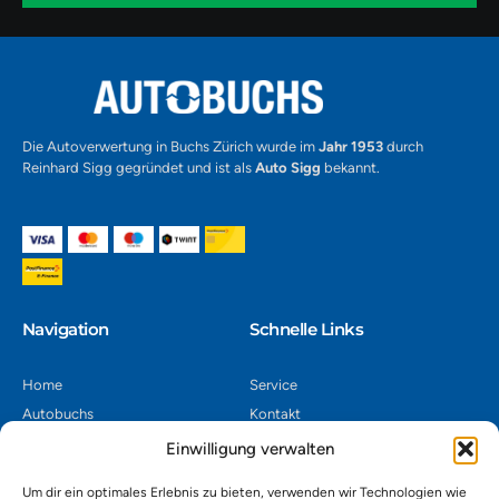
1
Alternative:
Die Autoverwertung in Buchs Zürich wurde im
Jahr 1953
durch
Reinhard Sigg gegründet und ist als
Auto Sigg
bekannt.
Navigation​
Schnelle Links
Home
Service
Autobuchs
Kontakt
Autoverwertung
Impressum
Einwilligung verwalten
Autoankauf
Datenschutz
Um dir ein optimales Erlebnis zu bieten, verwenden wir Technologien wie