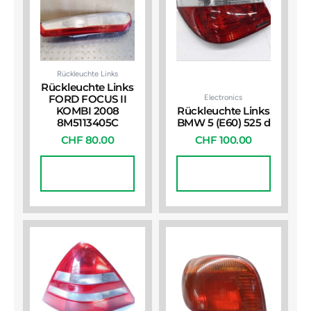
Rückleuchte Links
Rückleuchte Links
Electronics
FORD FOCUS II
KOMBI 2008
Rückleuchte Links
8M5113405C
BMW 5 (E60) 525 d
CHF
80.00
CHF
100.00
In Den
In Den
Warenkorb
Warenkorb