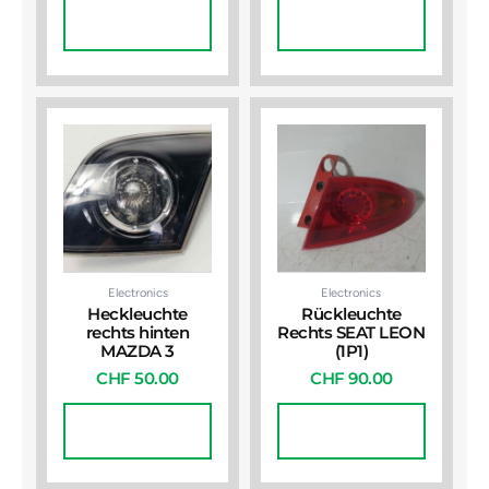
In Den
In Den
Warenkorb
Warenkorb
Electronics
Electronics
Heckleuchte
Rückleuchte
rechts hinten
Rechts SEAT LEON
MAZDA 3
(1P1)
CHF
50.00
CHF
90.00
In Den
In Den
Warenkorb
Warenkorb