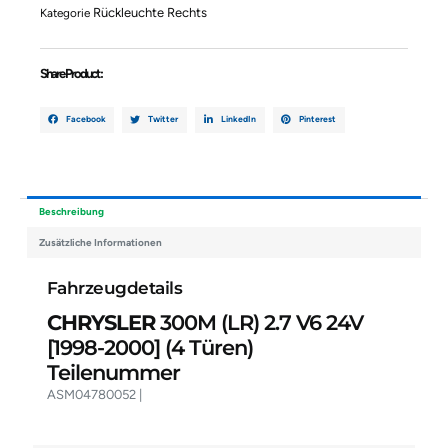
24V
Rückleuchte Rechts
Kategorie
ASM04780052
Menge
Share Product :
Facebook
Twitter
LinkedIn
Pinterest
Beschreibung
Zusätzliche Informationen
Fahrzeugdetails
CHRYSLER
300M (LR) 2.7 V6 24V
[1998-2000]
(4 Türen)
Teilenummer
ASM04780052 |