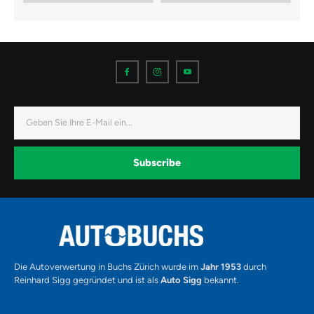
I
I
I
c
c
c
o
o
o
n
n
n
-
-
-
f
i
y
a
n
o
E-
c
s
u
Mail
e
t
t
b
a
u
o
g
b
o
r
e
k
a
-
Subscribe
m
v
-
1
Alternative:
Die Autoverwertung in Buchs Zürich wurde im
Jahr 1953
durch
Reinhard Sigg gegründet und ist als
Auto Sigg
bekannt.