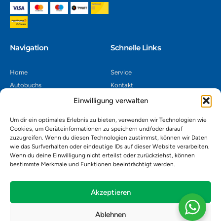
Navigation​
Schnelle Links
Home
Service
Autobuchs
Kontakt
Autoverwertung
Impressum
Einwilligung verwalten
Autoankauf
Datenschutz
Um dir ein optimales Erlebnis zu bieten, verwenden wir Technologien wie
Shop
AGB
Cookies, um Geräteinformationen zu speichern und/oder darauf
zuzugreifen. Wenn du diesen Technologien zustimmst, können wir Daten
Kontakt
wie das Surfverhalten oder eindeutige IDs auf dieser Website verarbeiten.
Wenn du deine Einwilligung nicht erteilst oder zurückziehst, können
bestimmte Merkmale und Funktionen beeinträchtigt werden.
Autoverwertung Khatib GmbH, Riedackerweg 14, 8107 Buchs,
Schweiz
admin@autobuchs.ch
Akzeptieren
043 243 50 30
Ablehnen