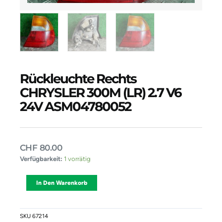
Rückleuchte Rechts
CHRYSLER 300M (LR) 2.7 V6
24V ASM04780052
CHF
80.00
Rückleuchte
Verfügbarkeit:
1 vorrätig
Rechts
CHRYSLER
Alternative:
In Den Warenkorb
300M
(LR)
2.7
V6
SKU
67214