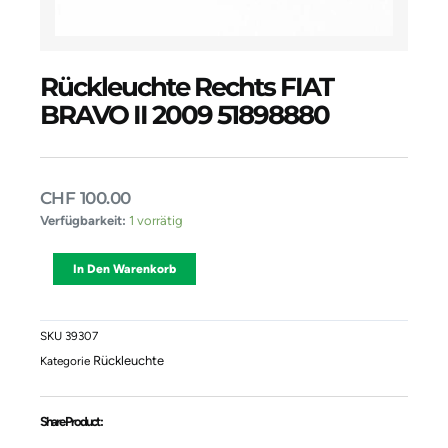
Rückleuchte Rechts FIAT
BRAVO II 2009 51898880
CHF
100.00
Rückleuchte
Verfügbarkeit:
1 vorrätig
Rechts
FIAT
Alternative:
In Den Warenkorb
BRAVO
II
2009
51898880
SKU
39307
Menge
Rückleuchte
Kategorie
Share Product :