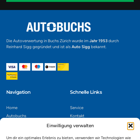
1
Alternative:
Die Autoverwertung in Buchs Zürich wurde im
Jahr 1953
durch
Reinhard Sigg gegründet und ist als
Auto Sigg
bekannt.
Navigation​
Schnelle Links
Home
Service
Autobuchs
Kontakt
Autoverwertung
Impressum
Einwilligung verwalten
Autoankauf
Datenschutz
Um dir ein optimales Erlebnis zu bieten, verwenden wir Technologien wie