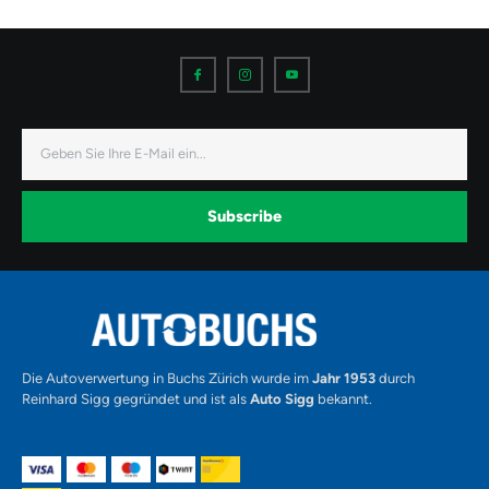
I
I
I
c
c
c
o
o
o
n
n
n
-
-
-
f
i
y
a
n
o
E-
c
s
u
Mail
e
t
t
b
a
u
o
g
b
o
r
e
k
a
-
Subscribe
m
v
-
1
Alternative:
Die Autoverwertung in Buchs Zürich wurde im
Jahr 1953
durch
Reinhard Sigg gegründet und ist als
Auto Sigg
bekannt.