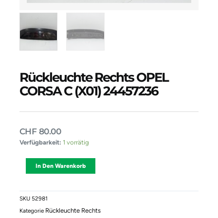
Rückleuchte Rechts OPEL
CORSA C (X01) 24457236
CHF
80.00
Rückleuchte
Verfügbarkeit:
1 vorrätig
Rechts
OPEL
Alternative:
In Den Warenkorb
CORSA
C
(X01)
24457236
SKU
52981
Menge
Rückleuchte Rechts
Kategorie