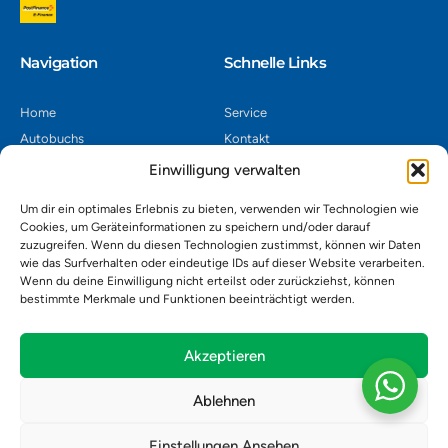
Navigation​
Schnelle Links
Home
Service
Autobuchs
Kontakt
Autoverwertung
Impressum
Einwilligung verwalten
Autoankauf
Datenschutz
Um dir ein optimales Erlebnis zu bieten, verwenden wir Technologien wie
Shop
AGB
Cookies, um Geräteinformationen zu speichern und/oder darauf
zuzugreifen. Wenn du diesen Technologien zustimmst, können wir Daten
Kontakt
wie das Surfverhalten oder eindeutige IDs auf dieser Website verarbeiten.
Wenn du deine Einwilligung nicht erteilst oder zurückziehst, können
bestimmte Merkmale und Funktionen beeinträchtigt werden.
Autoverwertung Khatib GmbH, Riedackerweg 14, 8107 Buchs,
Schweiz
admin@autobuchs.ch
Akzeptieren
043 243 50 30
Ablehnen
Einstellungen Ansehen
Copyright © 2025 Autobuchs. Design & Development by
Madex IT