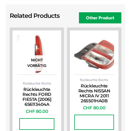
Related Products
Other Product
NICHT
VORRÄTIG
Rückleuchte Rechts
Rückleuchte Rechts
Rückleuchte
Rückleuchte
Rechts NISSAN
Rechts FORD
MICRA IV 2011
FIESTA [2006]
265501HA0B
6S6113404A
CHF
80.00
CHF
80.00
In Den
Weiterlesen
Warenkorb