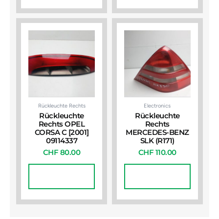
Rückleuchte Rechts
Electronics
Rückleuchte
Rückleuchte
Rechts OPEL
Rechts
CORSA C [2001]
MERCEDES-BENZ
09114337
SLK (R171)
CHF
80.00
CHF
110.00
In Den
In Den
Warenkorb
Warenkorb