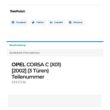
Share Product :
Facebook
Twitter
LinkedIn
Pinterest
Beschreibung
Zusätzliche Informationen
OPEL
CORSA C (X01)
[2002]
(3 Türen)
Teilenummer
24457236