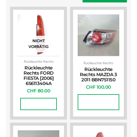
NICHT
VORRÄTIG
Rückleuchte Rechts
Rückleuchte Rechts
Rückleuchte
Rückleuchte
Rechts FORD
Rechts MAZDA 3
FIESTA [2006]
2011 BBN751150
6S6113404A
CHF
100.00
CHF
80.00
In Den
Weiterlesen
Warenkorb