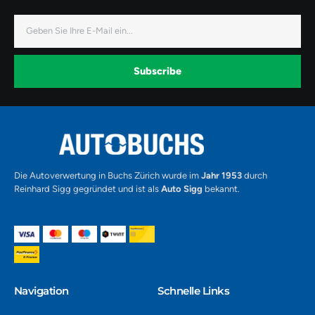
-
-
-
f
i
y
a
n
o
E-
c
s
u
Mail
e
t
t
b
a
u
o
g
b
o
r
e
k
a
-
Subscribe
m
v
-
1
Alternative:
Die Autoverwertung in Buchs Zürich wurde im
Jahr 1953
durch
Reinhard Sigg gegründet und ist als
Auto Sigg
bekannt.
Navigation​
Schnelle Links