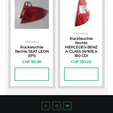
Electronics
Rückleuchte
Electronics
Rechts
Rückleuchte
MERCEDES-BENZ
Rechts SEAT LEON
A-CLASS (W169) A
(1P1)
180 CDI
CHF
90.00
CHF
150.00
In Den
In Den
Warenkorb
Warenkorb
I
I
I
c
c
c
o
o
o
n
n
n