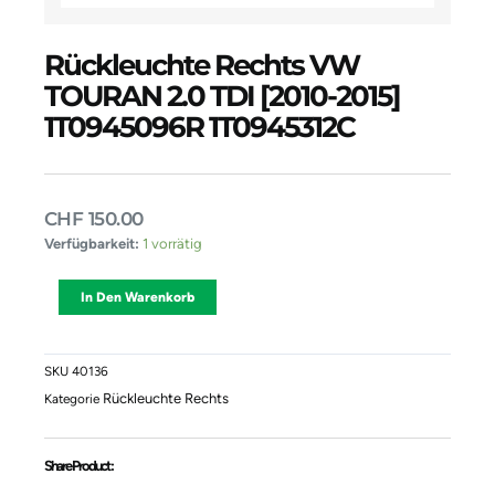
Rückleuchte Rechts VW
TOURAN 2.0 TDI [2010-2015]
1T0945096R 1T0945312C
CHF
150.00
Rückleuchte
Verfügbarkeit:
1 vorrätig
Rechts
VW
Alternative:
In Den Warenkorb
TOURAN
2.0
TDI
[2010-
SKU
40136
2015]
Rückleuchte Rechts
Kategorie
1T0945096R
1T0945312C
Menge
Share Product :