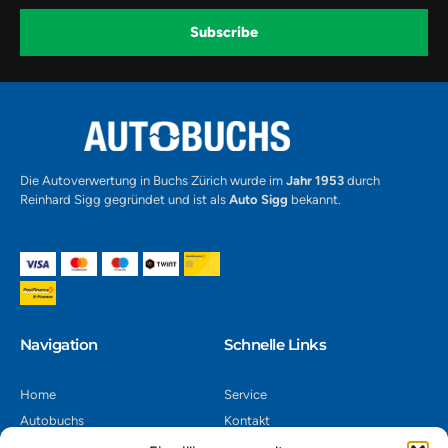
o
g
b
o
r
e
k
a
-
Subscribe
m
v
-
1
Alternative:
Die Autoverwertung in Buchs Zürich wurde im
Jahr 1953
durch
Reinhard Sigg gegründet und ist als
Auto Sigg
bekannt.
Navigation​
Schnelle Links
Home
Service
Autobuchs
Kontakt
Autoverwertung
Impressum