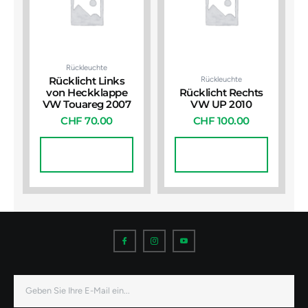
Rückleuchte
Rückleuchte
Rücklicht Links
von Heckklappe
Rücklicht Rechts
VW Touareg 2007
VW UP 2010
CHF
70.00
CHF
100.00
In Den
In Den
Warenkorb
Warenkorb
I
I
I
c
c
c
o
o
o
n
n
n
-
-
-
f
i
y
a
n
o
E-
c
s
u
Mail
e
t
t
b
a
u