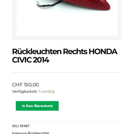
Rückleuchten Rechts HONDA
CIVIC 2014
CHF
150.00
Rückleuchten
Verfügbarkeit:
1 vorrätig
Rechts
HONDA
Alternative:
In Den Warenkorb
CIVIC
2014
Menge
SKU
39487
Rückleuchte
Kategorie