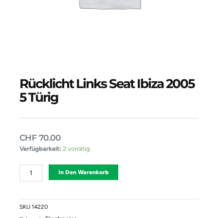
Rücklicht Links Seat Ibiza 2005
5 Türig
CHF
70.00
Rücklicht
Verfügbarkeit:
2 vorrätig
Links
Seat
Alternative:
In Den Warenkorb
Ibiza
2005
5
Türig
SKU
14220
Menge