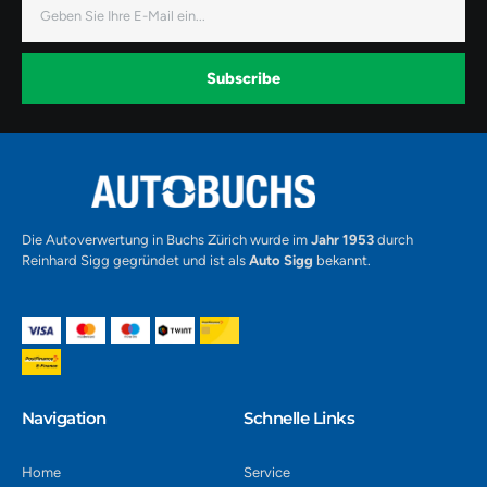
E-
c
s
u
Mail
e
t
t
b
a
u
o
g
b
o
r
e
k
a
-
Subscribe
m
v
-
1
Alternative:
Die Autoverwertung in Buchs Zürich wurde im
Jahr 1953
durch
Reinhard Sigg gegründet und ist als
Auto Sigg
bekannt.
Navigation​
Schnelle Links
Home
Service