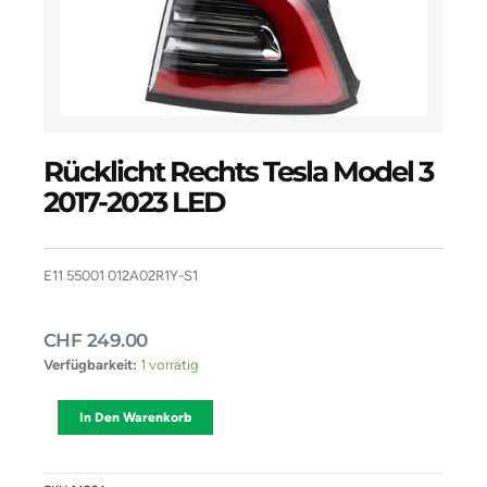
Rücklicht Rechts Tesla Model 3
2017-2023 LED
E11 55001 012A02R1Y-S1
CHF
249.00
Rücklicht
Verfügbarkeit:
1 vorrätig
Rechts
Tesla
Alternative:
In Den Warenkorb
Model
3
2017-