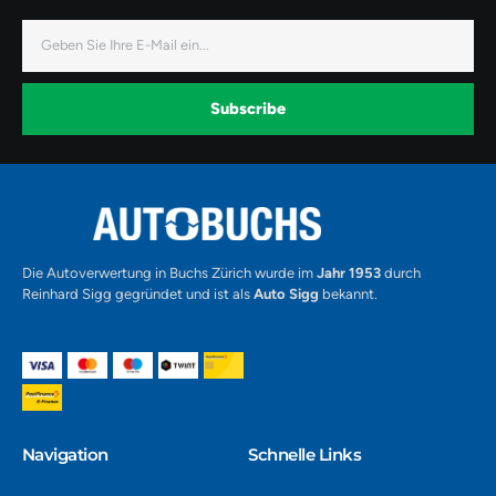
-
-
-
f
i
y
a
n
o
E-
c
s
u
Mail
e
t
t
b
a
u
o
g
b
o
r
e
k
a
-
Subscribe
m
v
-
1
Alternative:
Die Autoverwertung in Buchs Zürich wurde im
Jahr 1953
durch
Reinhard Sigg gegründet und ist als
Auto Sigg
bekannt.
Navigation​
Schnelle Links