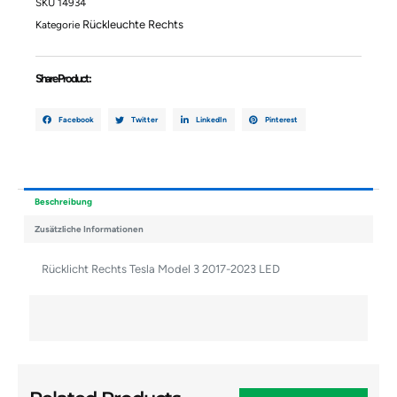
2023
SKU
14934
LED
Rückleuchte Rechts
Kategorie
Menge
Share Product :
Facebook
Twitter
LinkedIn
Pinterest
Beschreibung
Zusätzliche Informationen
Rücklicht Rechts Tesla Model 3 2017-2023 LED