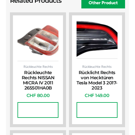
Related Products
Other Product
Rückleuchte Rechts
Rückleuchte Rechts
Rückleuchte
Rücklicht Rechts
Rechts NISSAN
von Hecktüren
MICRA IV 2011
Tesla Model 3 2017-
265501HA0B
2023
CHF
80.00
CHF
149.00
In Den
In Den
Warenkorb
Warenkorb