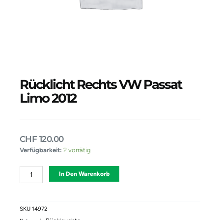
Rücklicht Rechts VW Passat
Limo 2012
CHF
120.00
Rücklicht
Verfügbarkeit:
2 vorrätig
Rechts
VW
Alternative:
In Den Warenkorb
Passat
Limo
2012
Menge
SKU
14972