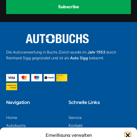
o
r
e
k
a
-
Subscribe
m
v
-
1
Alternative:
Die Autoverwertung in Buchs Zürich wurde im
Jahr 1953
durch
Reinhard Sigg gegründet und ist als
Auto Sigg
bekannt.
Navigation​
Schnelle Links
Home
Service
Autobuchs
Kontakt
Autoverwertung
Impressum
Einwilligung verwalten