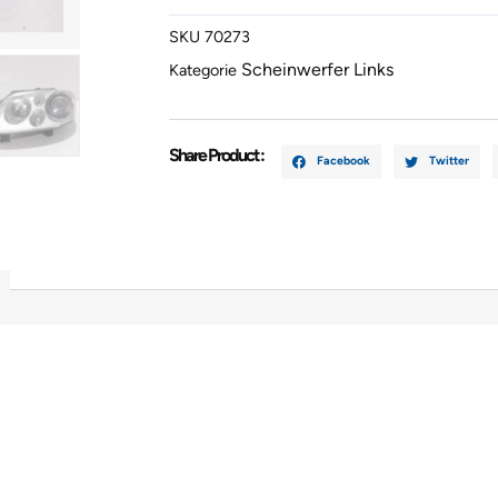
(1T1,
SKU
70273
1T2)
Scheinwerfer Links
1T0941031
Kategorie
Menge
Share Product :
Facebook
Twitter