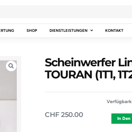
ERTUNG
SHOP
DIENSTLEISTUNGEN
KONTAKT
Scheinwerfer L
TOURAN (1T1, 1T
Scheinwerf
Verfügbarke
Links
CHF
250.00
Xenon
In Den
VW
TOURAN