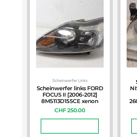
Scheinwerfer Links
Scheinwerfer links FORD
NI
FOCUS II [2006-2012]
8M5113D155CE xenon
26
CHF
250.00
In Den Warenkorb