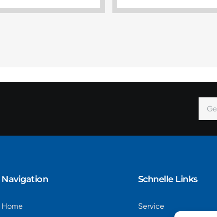
E-
Mail
Alter
Navigation​
Schnelle Links
Home
Service