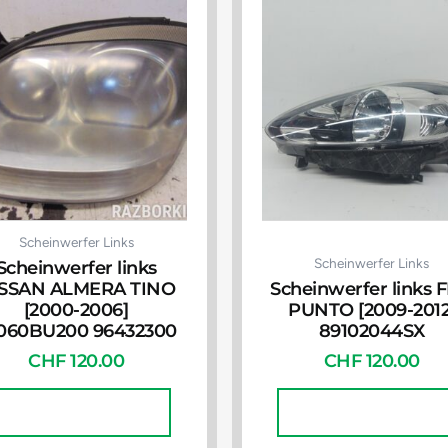
Scheinwerfer Links
Scheinwerfer Links
Scheinwerfer links
SSAN ALMERA TINO
Scheinwerfer links F
[2000-2006]
PUNTO [2009-2012
060BU200 96432300
89102044SX
CHF
120.00
CHF
120.00
In Den Warenkorb
In Den Warenkorb