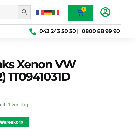
Warenkorb
0
043 243 50 30
0800 88 99 90
|
inks Xenon VW
2) 1T0941031D
er
it:
1 vorrätig
Alternative:
 Warenkorb