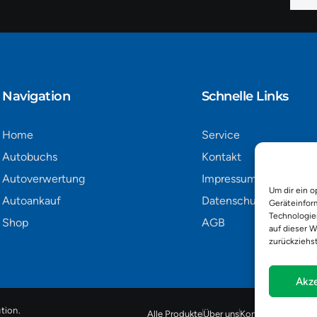
Mail
Alter
Navigation​
Schnelle Links
Home
Service
Autobuchs
Kontakt
Autoverwertung
Impressum
Um dir ein o
Autoankauf
Datenschutz
Geräteinfor
Technologie
Shop
AGB
auf dieser W
zurückziehs
Akze
tion
.
Alle Produkte
Über uns
Kontakt