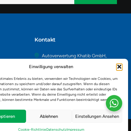
native:
Kontakt
Autoverwertung Khatib GmbH,
Riedackerweg 14, 8107 Buchs,
Einwilligung verwalten
Schweiz
admin@autobuchs.ch
ptimales Erlebnis zu bieten, verwenden wir Technologien wie Cookies, um
mationen zu speichern und/oder darauf zuzugreifen. Wenn du diesen
043 243 50 30
n zustimmst, können wir Daten wie das Surfverhalten oder eindeutige IDs
ebsite verarbeiten. Wenn du deine Einwilligung nicht erteilst oder
t, können bestimmte Merkmale und Funktionen beeinträchtigt werden.
ptieren
Ablehnen
Einstellungen Ansehen
Cookie-Richtlinie
Datenschutz
Impressum