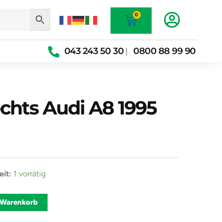
Warenkorb
0
043 243 50 30
0800 88 99 90
|
chts Audi A8 1995
er
it:
1 vorrätig
Alternative:
 Warenkorb