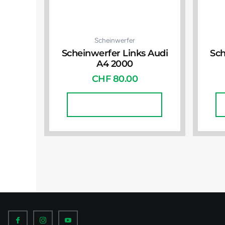
Scheinwerfer
Scheinwerfer Links Audi
Sch
A4 2000
CHF
80.00
In Den Warenkorb
I
I
I
c
c
c