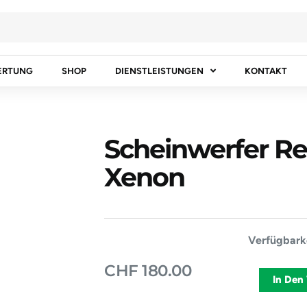
ERTUNG
SHOP
DIENSTLEISTUNGEN
KONTAKT
Scheinwerfer Re
Xenon
Scheinwerf
Verfügbarke
Rechts
CHF
180.00
Audi
In Den
A8
1995