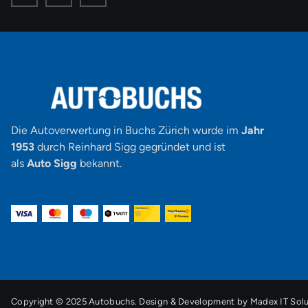
o
o
o
n
n
n
-
-
-
f
i
y
a
n
o
c
s
u
e
t
t
b
a
u
o
g
b
o
r
e
k
a
-
m
v
-
1
Die Autoverwertung in Buchs Zürich wurde im
Jahr
1953
durch Reinhard Sigg gegründet und ist
als
Auto Sigg
bekannt.
Copyright © 2025 Autobuchs. Design & Development by
Madex IT Solu