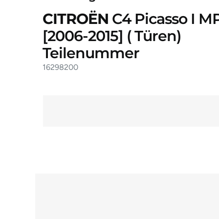
CITROËN
C4 Picasso I M
[2006-2015]
( Türen)
Teilenummer
16298200