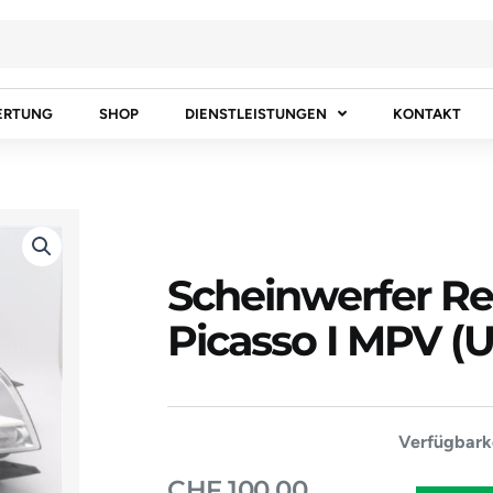
ERTUNG
SHOP
DIENSTLEISTUNGEN
KONTAKT
Scheinwerfer R
Picasso I MPV (
Scheinwerf
Verfügbarke
Rechts
CHF
100.00