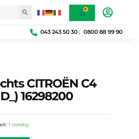
Warenkorb
0
043 243 50 30
0800 88 99 90
|
echts CITROËN C4
UD_) 16298200
er
it:
1 vorrätig