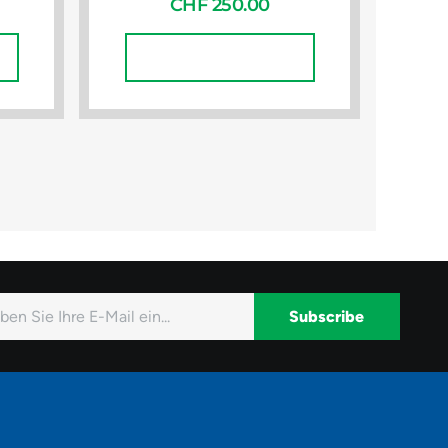
CHF
250.00
In Den Warenkorb
Subscribe
native: