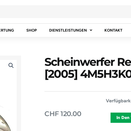
ERTUNG
SHOP
DIENSTLEISTUNGEN
KONTAKT
Scheinwerfer R
[2005] 4M5H3K
Scheinwerf
Verfügbarke
Rechts
CHF
120.00
FORD
In Den
FOCUS
II