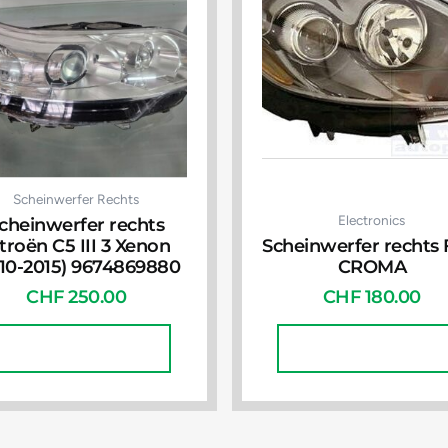
Scheinwerfer Rechts
Electronics
cheinwerfer rechts
troën C5 III 3 Xenon
Scheinwerfer rechts 
010-2015) 9674869880
CROMA
CHF
250.00
CHF
180.00
In Den Warenkorb
In Den Warenkorb