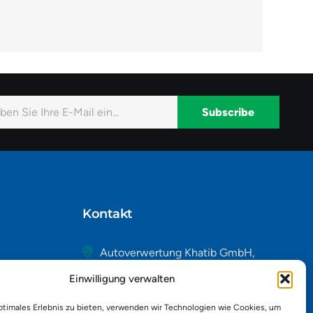
Subscribe
native:
Kontakt
Autoverwertung Khatib GmbH,
Riedackerweg 14, 8107 Buchs,
Einwilligung verwalten
Schweiz
admin@autobuchs.ch
ptimales Erlebnis zu bieten, verwenden wir Technologien wie Cookies, um