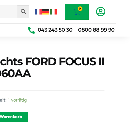
Warenkorb
0
043 243 50 30
0800 88 99 90
|
echts FORD FOCUS II
060AA
er
it:
1 vorrätig
Alternative:
 Warenkorb