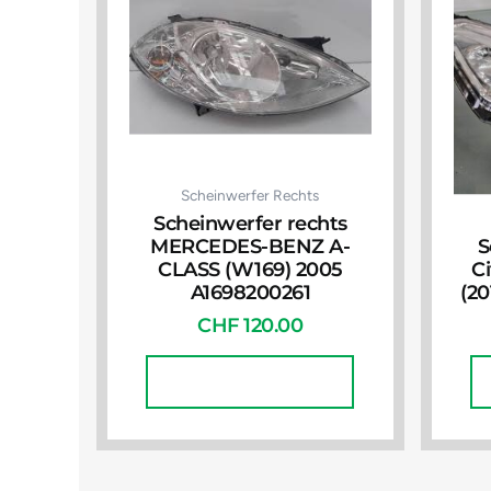
Scheinwerfer Rechts
Scheinwerfer rechts
MERCEDES-BENZ A-
S
CLASS (W169) 2005
Ci
A1698200261
(2
CHF
120.00
In Den Warenkorb