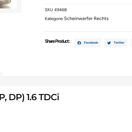
[2005]
SKU
49468
4M5H3K06
Scheinwerfer Rechts
Menge
Kategorie
Share Product :
Facebook
Twitter
, DP) 1.6 TDCi