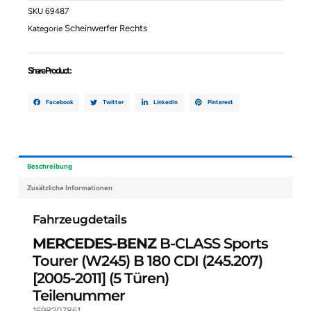
Sports
SKU
69487
Tourer
Scheinwerfer Rechts
Kategorie
(W245)
B
180
Share Product :
CDI
(245.207)
1698207861
Facebook
Twitter
LinkedIn
Pinterest
Menge
Beschreibung
Zusätzliche Informationen
Fahrzeugdetails
MERCEDES-BENZ
B-CLASS Sports
Tourer (W245) B 180 CDI (245.207)
[2005-2011]
(5 Türen)
Teilenummer
1698207861