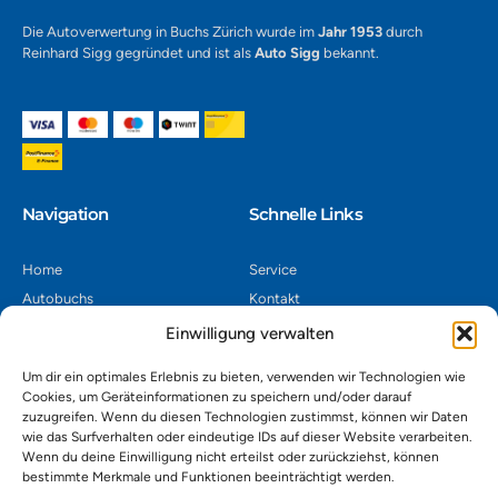
Die Autoverwertung in Buchs Zürich wurde im
Jahr 1953
durch
Reinhard Sigg gegründet und ist als
Auto Sigg
bekannt.
Navigation​
Schnelle Links
Home
Service
Autobuchs
Kontakt
Autoverwertung
Impressum
Einwilligung verwalten
Autoankauf
Datenschutz
Um dir ein optimales Erlebnis zu bieten, verwenden wir Technologien wie
Shop
AGB
Cookies, um Geräteinformationen zu speichern und/oder darauf
zuzugreifen. Wenn du diesen Technologien zustimmst, können wir Daten
Kontakt
wie das Surfverhalten oder eindeutige IDs auf dieser Website verarbeiten.
Wenn du deine Einwilligung nicht erteilst oder zurückziehst, können
bestimmte Merkmale und Funktionen beeinträchtigt werden.
Autoverwertung Khatib GmbH, Riedackerweg 14, 8107 Buchs,