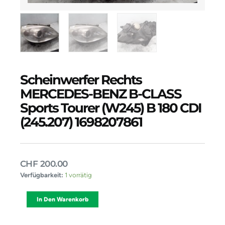
Scheinwerfer Rechts
MERCEDES-BENZ B-CLASS
Sports Tourer (W245) B 180 CDI
(245.207) 1698207861
CHF
200.00
Scheinwerfer
Verfügbarkeit:
1 vorrätig
Rechts
MERCEDES-
Alternative:
In Den Warenkorb
BENZ
B-
CLASS