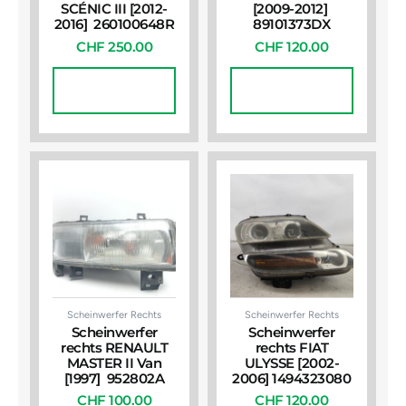
SCÉNIC III [2012-
[2009-2012]
2016] 260100648R
89101373DX
CHF
250.00
CHF
120.00
In Den
In Den
Warenkorb
Warenkorb
Scheinwerfer Rechts
Scheinwerfer Rechts
Scheinwerfer
Scheinwerfer
rechts RENAULT
rechts FIAT
MASTER II Van
ULYSSE [2002-
[1997] 952802A
2006] 1494323080
CHF
100.00
CHF
120.00