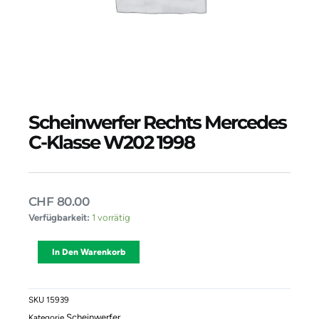
Scheinwerfer Rechts Mercedes
C-Klasse W202 1998
CHF
80.00
Scheinwerfer
Verfügbarkeit:
1 vorrätig
Rechts
Mercedes
Alternative:
In Den Warenkorb
C-
Klasse
W202
1998
SKU
15939
Menge
Scheinwerfer
Kategorie