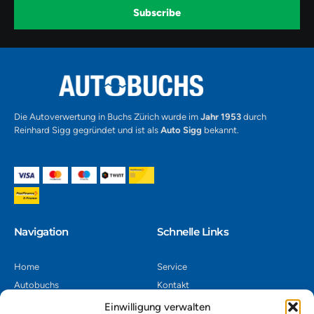
k
a
-
Subscribe
m
v
-
1
Alternative:
Die Autoverwertung in Buchs Zürich wurde im
Jahr 1953
durch
Reinhard Sigg gegründet und ist als
Auto Sigg
bekannt.
Navigation​
Schnelle Links
Home
Service
Autobuchs
Kontakt
Autoverwertung
Impressum
Einwilligung verwalten