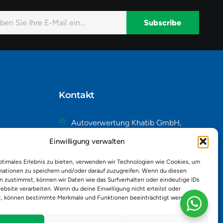
Subscribe
native:
Kontakt
Autoverwertung Khatib GmbH,
Riedackerweg 14, 8107 Buchs,
Einwilligung verwalten
Schweiz
admin@autobuchs.ch
ptimales Erlebnis zu bieten, verwenden wir Technologien wie Cookies, um
mationen zu speichern und/oder darauf zuzugreifen. Wenn du diesen
043 243 50 30
n zustimmst, können wir Daten wie das Surfverhalten oder eindeutige IDs
ebsite verarbeiten. Wenn du deine Einwilligung nicht erteilst oder
t, können bestimmte Merkmale und Funktionen beeinträchtigt werden.