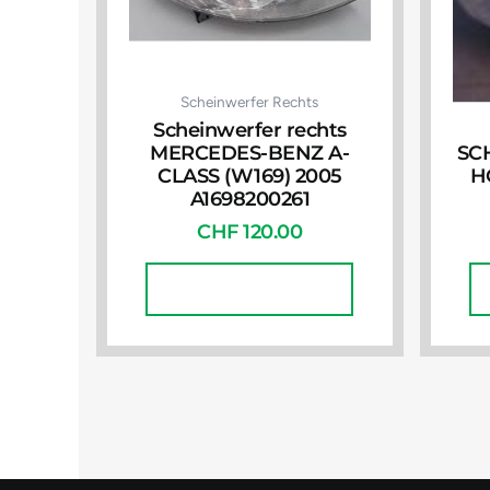
Scheinwerfer Rechts
Scheinwerfer rechts
MERCEDES-BENZ A-
SC
CLASS (W169) 2005
H
A1698200261
CHF
120.00
In Den Warenkorb