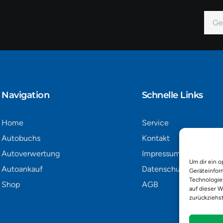
E-
Mail
Alter
Navigation​
Schnelle Links
Home
Service
Autobuchs
Kontakt
Autoverwertung
Impressum
Um dir ein o
Autoankauf
Datenschutz
Geräteinfor
Technologie
Shop
AGB
auf dieser W
zurückziehs