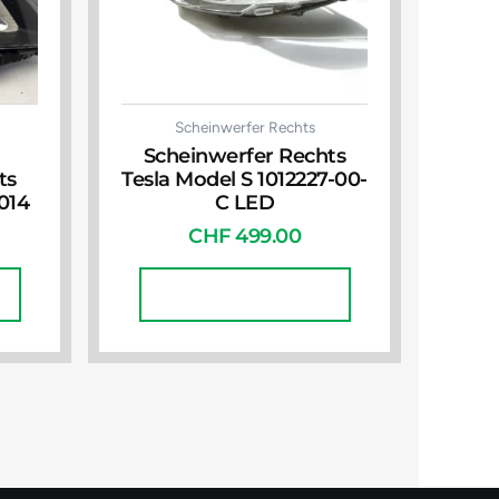
Scheinwerfer Rechts
Scheinwerfer Rechts
ts
Tesla Model S 1012227-00-
014
C LED
CHF
499.00
In Den Warenkorb