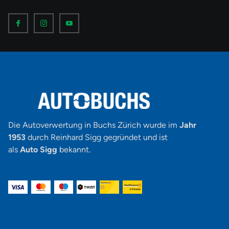
I
I
I
c
c
c
o
o
o
n
n
n
-
-
-
f
i
y
a
n
o
c
s
u
e
t
t
b
a
u
o
g
b
o
r
e
k
a
-
m
v
-
1
Die Autoverwertung in Buchs Zürich wurde im
Jahr
1953
durch Reinhard Sigg gegründet und ist
als
Auto Sigg
bekannt.