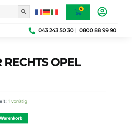
Warenkorb
0
043 243 50 30
0800 88 99 90
|
 RECHTS OPEL
RFER
it:
1 vorrätig
Alternative:
 Warenkorb