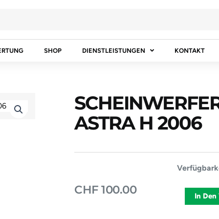
ERTUNG
SHOP
DIENSTLEISTUNGEN
KONTAKT
SCHEINWERFER
ASTRA H 2006
SCHEINWE
Verfügbarke
RECHTS
CHF
100.00
OPEL
In Den
ASTRA
H