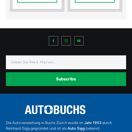
I
I
I
c
c
c
o
o
o
n
n
n
-
-
-
f
i
y
a
n
o
E-
c
s
u
Mail
e
t
t
b
a
u
o
g
b
o
r
e
k
a
-
Subscribe
m
v
-
1
Alternative:
Die Autoverwertung in Buchs Zürich wurde im
Jahr 1953
durch
Reinhard Sigg gegründet und ist als
Auto Sigg
bekannt.