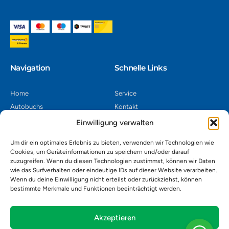
Navigation​
Schnelle Links
Home
Service
Autobuchs
Kontakt
Autoverwertung
Impressum
Einwilligung verwalten
Autoankauf
Datenschutz
Um dir ein optimales Erlebnis zu bieten, verwenden wir Technologien wie
Shop
AGB
Cookies, um Geräteinformationen zu speichern und/oder darauf
zuzugreifen. Wenn du diesen Technologien zustimmst, können wir Daten
Kontakt
wie das Surfverhalten oder eindeutige IDs auf dieser Website verarbeiten.
Wenn du deine Einwilligung nicht erteilst oder zurückziehst, können
bestimmte Merkmale und Funktionen beeinträchtigt werden.
Autoverwertung Khatib GmbH, Riedackerweg 14, 8107 Buchs,
Schweiz
admin@autobuchs.ch
Akzeptieren