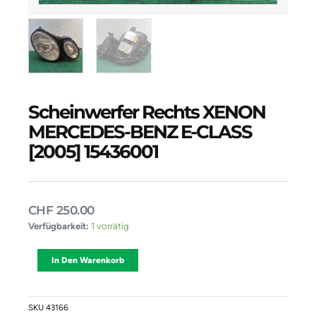
Scheinwerfer Rechts XENON
MERCEDES-BENZ E-CLASS
[2005] 15436001
CHF
250.00
Scheinwerfer
Verfügbarkeit:
1 vorrätig
Rechts
XENON
Alternative:
In Den Warenkorb
MERCEDES-
BENZ
E-
CLASS
SKU
43166