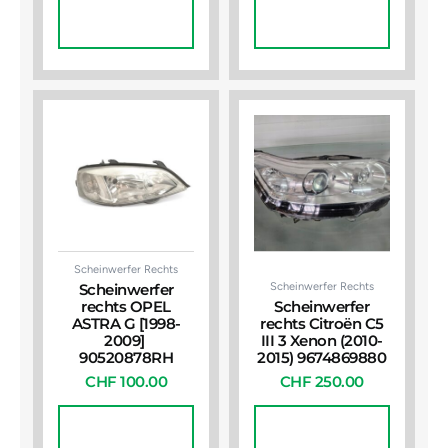
In Den
In Den
Warenkorb
Warenkorb
Scheinwerfer Rechts
Scheinwerfer Rechts
Scheinwerfer
rechts OPEL
Scheinwerfer
ASTRA G [1998-
rechts Citroën C5
2009]
III 3 Xenon (2010-
90520878RH
2015) 9674869880
CHF
100.00
CHF
250.00
In Den
In Den
Warenkorb
Warenkorb