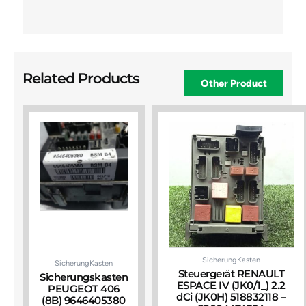
Related Products
Other Product
SicherungKasten
SicherungKasten
Steuergerät RENAULT
Sicherungskasten
ESPACE IV (JK0/1_) 2.2
PEUGEOT 406
dCi (JK0H) 518832118 –
(8B) 9646405380