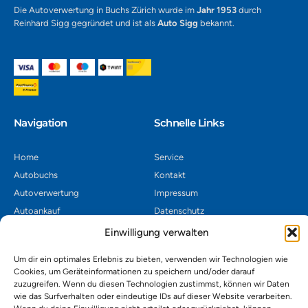
Die Autoverwertung in Buchs Zürich wurde im
Jahr 1953
durch
Reinhard Sigg gegründet und ist als
Auto Sigg
bekannt.
Navigation​
Schnelle Links
Home
Service
Autobuchs
Kontakt
Autoverwertung
Impressum
Autoankauf
Datenschutz
Shop
AGB
Einwilligung verwalten
Kontakt
Um dir ein optimales Erlebnis zu bieten, verwenden wir Technologien wie
Cookies, um Geräteinformationen zu speichern und/oder darauf
zuzugreifen. Wenn du diesen Technologien zustimmst, können wir Daten
Autoverwertung Khatib GmbH, Riedackerweg 14, 8107 Buchs,
wie das Surfverhalten oder eindeutige IDs auf dieser Website verarbeiten.
Schweiz