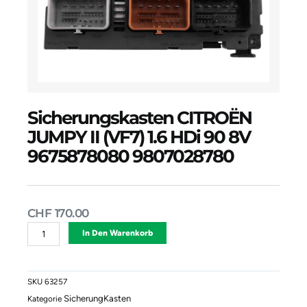
Sicherungskasten CITROËN
JUMPY II (VF7) 1.6 HDi 90 8V
9675878080 9807028780
CHF
170.00
Sicherungskasten
Alternative:
In Den Warenkorb
CITROËN
JUMPY
II
(VF7)
SKU
63257
1.6
SicherungKasten
Kategorie
HDi