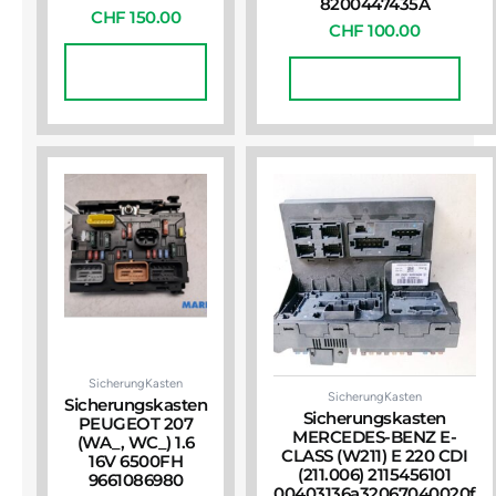
8200447435A
CHF
150.00
CHF
100.00
In Den
Warenkorb
In Den Warenkorb
SicherungKasten
SicherungKasten
Sicherungskasten
Sicherungskasten
PEUGEOT 207
MERCEDES-BENZ E-
(WA_, WC_) 1.6
CLASS (W211) E 220 CDI
16V 6500FH
(211.006) 2115456101
9661086980
00403136a32067040020f