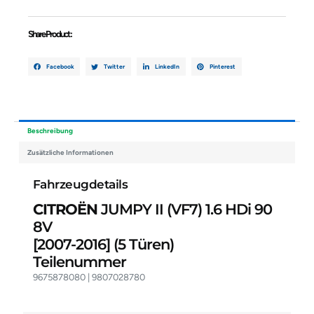
90
8V
Share Product :
9675878080
9807028780
Menge
Facebook
Twitter
LinkedIn
Pinterest
Beschreibung
Zusätzliche Informationen
Fahrzeugdetails
CITROËN
JUMPY II (VF7) 1.6 HDi 90
8V
[2007-2016]
(5 Türen)
Teilenummer
9675878080 | 9807028780