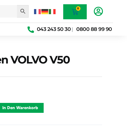
Warenkorb
0
043 243 50 30
0800 88 99 90
|
en VOLVO V50
kasten
Alternative:
In Den Warenkorb