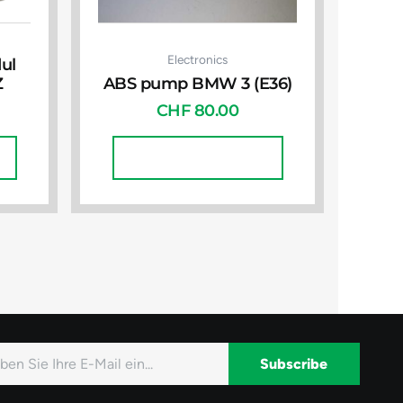
Electronics
ul
Z
ABS pump BMW 3 (E36)
CHF
80.00
In Den Warenkorb
Subscribe
native: