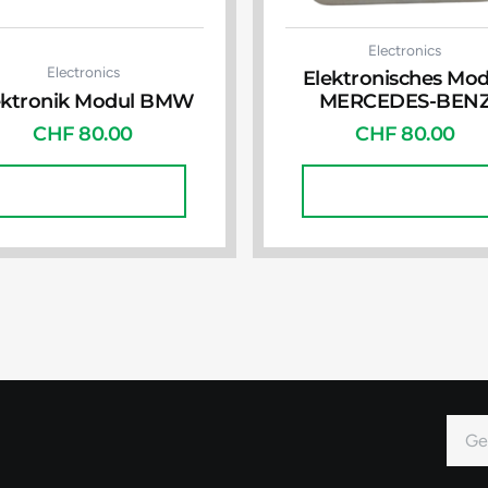
Electronics
Electronics
Elektronisches Mod
ektronik Modul BMW
MERCEDES-BEN
CHF
80.00
CHF
80.00
In Den Warenkorb
In Den Warenkorb
E-
Mail
Alter