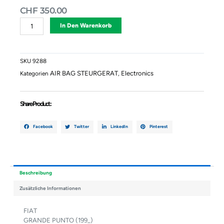
CHF
350.00
Steuergerät
Alternative:
In Den Warenkorb
Airbag
FIAT
GRANDE
PUNTO
SKU
9288
(199_)
AIR BAG STEURGERAT
Electronics
Kategorien
,
1.3
D
Multijet
Share Product :
Menge
Facebook
Twitter
LinkedIn
Pinterest
Beschreibung
Zusätzliche Informationen
FIAT
GRANDE PUNTO (199_)