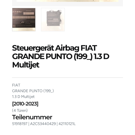
Steuergerät Airbag FIAT
GRANDE PUNTO (199_) 1.3 D
Multijet
FIAT
GRANDE PUNTO (199_)
1.3 D Multijet
[2010-2023]
(4 Türen)
Teilenummer
51918197 | A2C53440429 | 42110121L