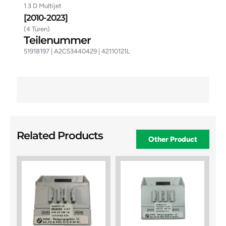
1.3 D Multijet
[2010-2023]
(4 Türen)
Teilenummer
51918197 | A2C53440429 | 42110121L
Related Products
Other Product