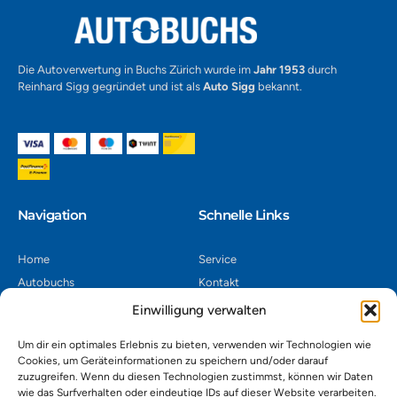
Die Autoverwertung in Buchs Zürich wurde im
Jahr 1953
durch
Reinhard Sigg gegründet und ist als
Auto Sigg
bekannt.
Navigation​
Schnelle Links
Home
Service
Autobuchs
Kontakt
Autoverwertung
Impressum
Einwilligung verwalten
Autoankauf
Datenschutz
Um dir ein optimales Erlebnis zu bieten, verwenden wir Technologien wie
Shop
AGB
Cookies, um Geräteinformationen zu speichern und/oder darauf
zuzugreifen. Wenn du diesen Technologien zustimmst, können wir Daten
Kontakt
wie das Surfverhalten oder eindeutige IDs auf dieser Website verarbeiten.