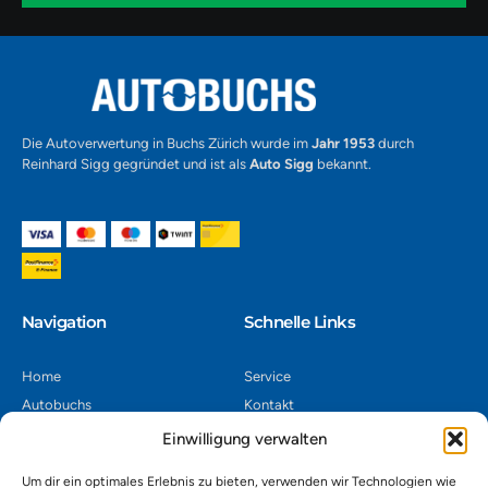
1
Alternative:
Die Autoverwertung in Buchs Zürich wurde im
Jahr 1953
durch
Reinhard Sigg gegründet und ist als
Auto Sigg
bekannt.
Navigation​
Schnelle Links
Home
Service
Autobuchs
Kontakt
Autoverwertung
Impressum
Einwilligung verwalten
Autoankauf
Datenschutz
Um dir ein optimales Erlebnis zu bieten, verwenden wir Technologien wie