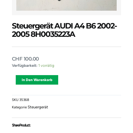
Steuergerät AUDI A4 B6 2002-
2005 8H0035223A
CHF
100.00
Steuergerät
Verfügbarkeit:
1 vorrätig
AUDI
A4
Alternative:
In Den Warenkorb
B6
2002-
2005
8H0035223A
SKU
35368
Menge
Steuergerät
Kategorie
Share Product :