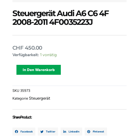
Steuergerät Audi A6 C6 4F
2008-2011 4F0035223J
CHF
450.00
Steuergerät
Verfügbarkeit:
1 vorrätig
Audi
A6
Alternative:
In Den Warenkorb
C6
4F
2008-
2011
SKU
35973
4F0035223J
Steuergerät
Kategorie
Menge
Share Product :
Facebook
Twitter
LinkedIn
Pinterest