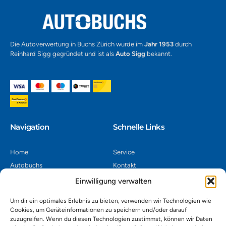
Die Autoverwertung in Buchs Zürich wurde im
Jahr 1953
durch
Reinhard Sigg gegründet und ist als
Auto Sigg
bekannt.
Navigation​
Schnelle Links
Home
Service
Autobuchs
Kontakt
Autoverwertung
Impressum
Einwilligung verwalten
Autoankauf
Datenschutz
Um dir ein optimales Erlebnis zu bieten, verwenden wir Technologien wie
Shop
AGB
Cookies, um Geräteinformationen zu speichern und/oder darauf
zuzugreifen. Wenn du diesen Technologien zustimmst, können wir Daten