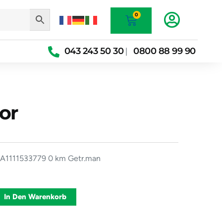
Warenkorb
0
043 243 50 30
0800 88 99 90
|
or
A1111533779 0 km Getr.man
t
Alternative:
In Den Warenkorb