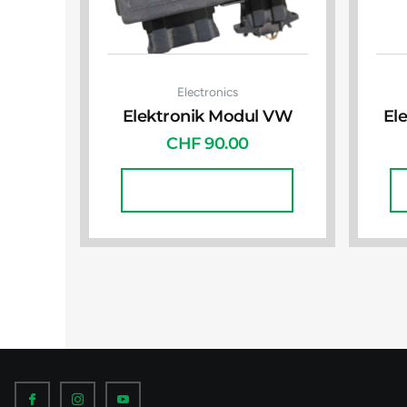
Electronics
Elektronik Modul VW
El
CHF
90.00
In Den Warenkorb
I
I
I
c
c
c