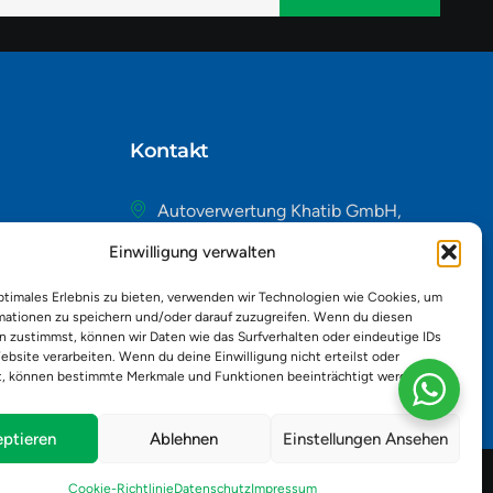
native:
Kontakt
Autoverwertung Khatib GmbH,
Riedackerweg 14, 8107 Buchs,
Einwilligung verwalten
Schweiz
admin@autobuchs.ch
ptimales Erlebnis zu bieten, verwenden wir Technologien wie Cookies, um
mationen zu speichern und/oder darauf zuzugreifen. Wenn du diesen
043 243 50 30
n zustimmst, können wir Daten wie das Surfverhalten oder eindeutige IDs
ebsite verarbeiten. Wenn du deine Einwilligung nicht erteilst oder
t, können bestimmte Merkmale und Funktionen beeinträchtigt werden.
ptieren
Ablehnen
Einstellungen Ansehen
Cookie-Richtlinie
Datenschutz
Impressum