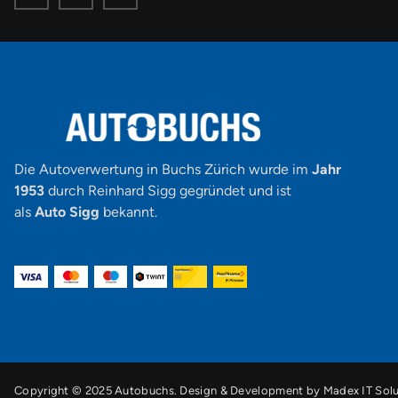
o
o
o
n
n
n
-
-
-
f
i
y
a
n
o
c
s
u
e
t
t
b
a
u
o
g
b
o
r
e
k
a
-
m
v
-
1
Die Autoverwertung in Buchs Zürich wurde im
Jahr
1953
durch Reinhard Sigg gegründet und ist
als
Auto Sigg
bekannt.
Copyright © 2025 Autobuchs. Design & Development by
Madex IT Solu