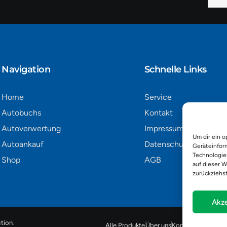
Mail
Alter
Navigation​
Schnelle Links
Home
Service
Autobuchs
Kontakt
Autoverwertung
Impressum
Um dir ein o
Autoankauf
Datenschutz
Geräteinfor
Technologie
Shop
AGB
auf dieser W
zurückziehs
Akze
tion
.
Alle Produkte
Über uns
Kontakt