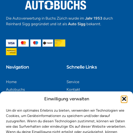
Die Autoverwertung in Buchs Zürich wurde im
Jahr 1953
durch
Reinhard Sigg gegründet und ist als
Auto Sigg
bekannt.
Navigation​
Schnelle Links
Home
Service
Autobuchs
Kontakt
Autoverwertung
Impressum
Einwilligung verwalten
Autoankauf
Datenschutz
Um dir ein optimales Erlebnis zu bieten, verwenden wir Technologien wie
Shop
AGB
Cookies, um Geräteinformationen zu speichern und/oder darauf
zuzugreifen. Wenn du diesen Technologien zustimmst, können wir Daten
Kontakt
wie das Surfverhalten oder eindeutige IDs auf dieser Website verarbeiten.
Wenn du deine Einwilligung nicht erteilst oder zurückziehst, können