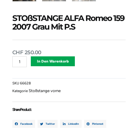
STOßSTANGE ALFA Romeo 159
2007 Grau Mit P.s
CHF
250.00
STOßSTANGE
Alternative:
In Den Warenkorb
ALFA
Romeo
159
2007
SKU
66628
Grau
Stoßstange vorne
Kategorie
Mit
P.s
Menge
Share Product :
Facebook
Twitter
LinkedIn
Pinterest