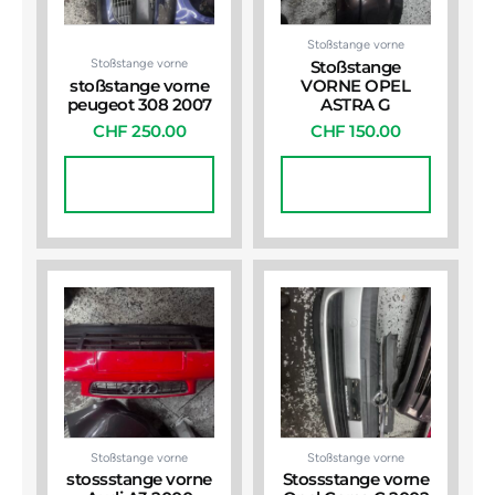
Stoßstange vorne
Stoßstange vorne
Stoßstange
stoßstange vorne
VORNE OPEL
peugeot 308 2007
ASTRA G
CHF
250.00
CHF
150.00
In Den
In Den
Warenkorb
Warenkorb
Stoßstange vorne
Stoßstange vorne
stossstange vorne
Stossstange vorne