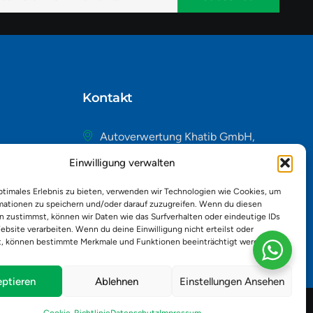
native:
Kontakt
Autoverwertung Khatib GmbH,
Riedackerweg 14, 8107 Buchs,
Einwilligung verwalten
Schweiz
admin@autobuchs.ch
ptimales Erlebnis zu bieten, verwenden wir Technologien wie Cookies, um
mationen zu speichern und/oder darauf zuzugreifen. Wenn du diesen
043 243 50 30
n zustimmst, können wir Daten wie das Surfverhalten oder eindeutige IDs
ebsite verarbeiten. Wenn du deine Einwilligung nicht erteilst oder
t, können bestimmte Merkmale und Funktionen beeinträchtigt werden.
ptieren
Ablehnen
Einstellungen Ansehen