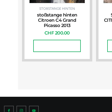
STOßSTANGE HINTEN
stoßstange hinten
Citroen C4 Grand
CIT
Picasso 2013
CHF
200.00
In Den Warenkorb
I
I
I
c
c
c