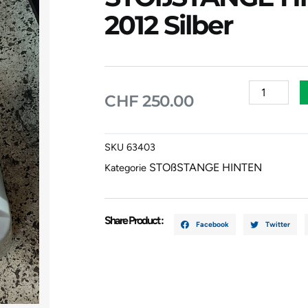
2012 Silber
STOßSTAN
CHF
250.00
HiNTEN
Honda
Jazz
SKU
63403
2012
STOßSTANGE HINTEN
Kategorie
Silber
Menge
Share Product :
Facebook
Twitter