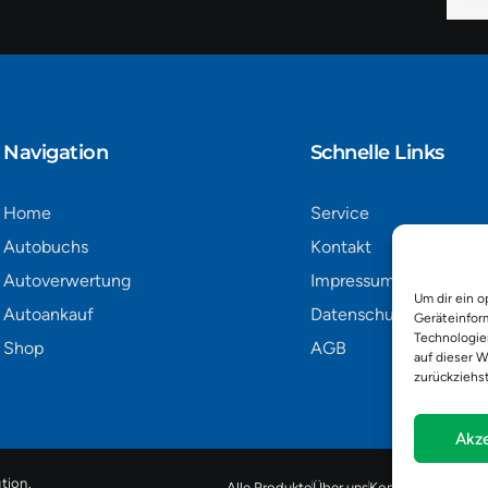
Mail
Alter
Navigation​
Schnelle Links
Home
Service
Autobuchs
Kontakt
Autoverwertung
Impressum
Um dir ein o
Autoankauf
Datenschutz
Geräteinfor
Technologie
Shop
AGB
auf dieser W
zurückziehs
Akze
tion
.
Alle Produkte
Über uns
Kontakt