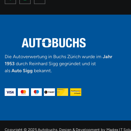
o
o
o
n
n
n
-
-
-
f
i
y
a
n
o
c
s
u
e
t
t
b
a
u
o
g
b
o
r
e
k
a
-
m
v
-
1
Die Autoverwertung in Buchs Zürich wurde im
Jahr
1953
durch Reinhard Sigg gegründet und ist
als
Auto Sigg
bekannt.
Copyright © 2025 Autobuchs. Design & Development by
Madex IT Solu