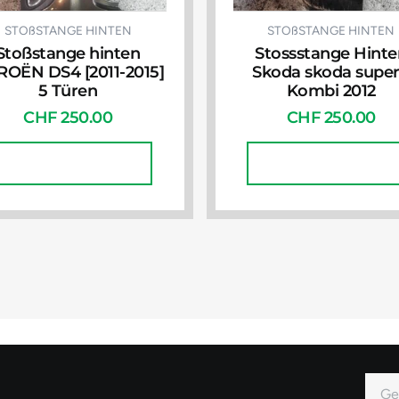
STOßSTANGE HINTEN
STOßSTANGE HINTEN
Stoßstange hinten
Stossstange Hinte
ROËN DS4 [2011-2015]
Skoda skoda supe
5 Türen
Kombi 2012
CHF
250.00
CHF
250.00
In Den Warenkorb
In Den Warenkorb
E-