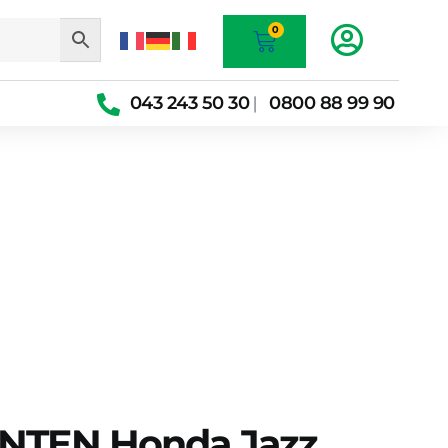
Warenkorb
0
043 243 50 30
0800 88 99 90
|
NTEN Honda Jazz