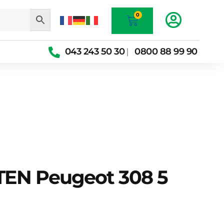
Warenkorb
0
043 243 50 30
0800 88 99 90
|
TEN Peugeot 308 5