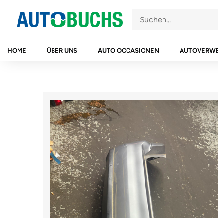
Zum
Inhalt
springen
HOME
ÜBER UNS
AUTO OCCASIONEN
AUTOVERW