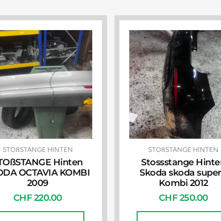
STOßSTANGE HINTEN
STOßSTANGE HINTEN
TOßSTANGE Hinten
Stossstange Hinte
ODA OCTAVIA KOMBI
Skoda skoda supe
2009
Kombi 2012
CHF
220.00
CHF
250.00