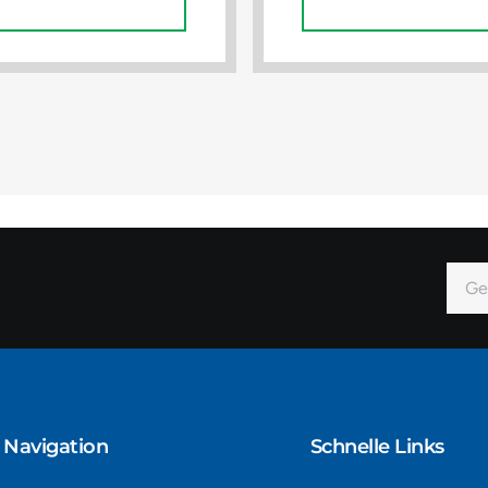
In Den Warenkorb
In Den Warenkorb
E-
Mail
Alter
Navigation​
Schnelle Links