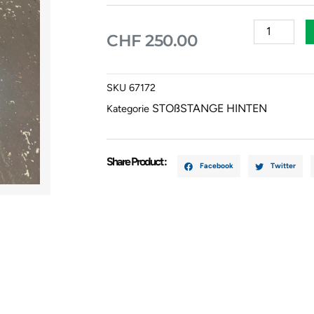
Stoßstange
CHF
250.00
HINTEN
Peugeot
308
SKU
67172
5
STOßSTANGE HINTEN
Kategorie
TÜRER
GRAU
Menge
Share Product :
Facebook
Twitter