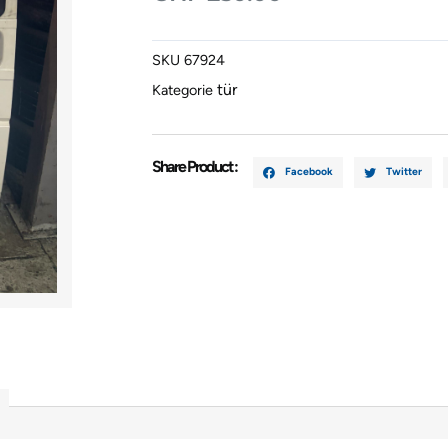
Rechts
VW
SKU
67924
T4
tür
Kategorie
Weiss
Menge
Share Product :
Facebook
Twitter