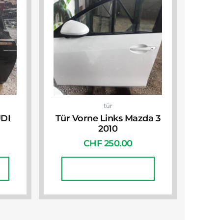
tür
UDI
Tür Vorne Links Mazda 3
2010
CHF
250.00
In Den Warenkorb