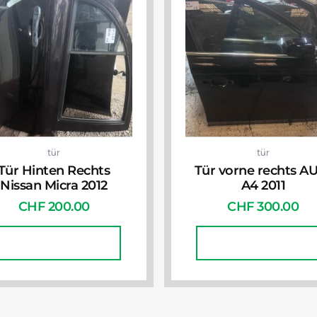
tür
tür
Tür Hinten Rechts
Tür vorne rechts A
Nissan Micra 2012
A4 2011
CHF
200.00
CHF
300.00
In Den Warenkorb
In Den Warenkorb