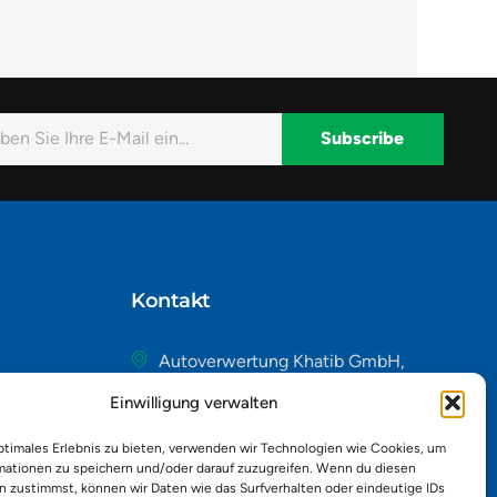
Subscribe
native:
Kontakt
Autoverwertung Khatib GmbH,
Riedackerweg 14, 8107 Buchs,
Einwilligung verwalten
Schweiz
admin@autobuchs.ch
ptimales Erlebnis zu bieten, verwenden wir Technologien wie Cookies, um
mationen zu speichern und/oder darauf zuzugreifen. Wenn du diesen
043 243 50 30
n zustimmst, können wir Daten wie das Surfverhalten oder eindeutige IDs