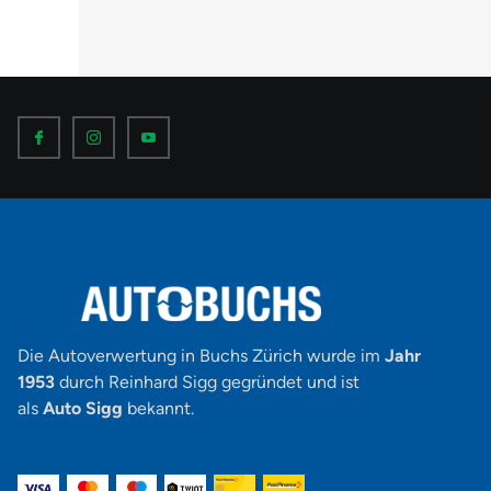
I
I
I
c
c
c
o
o
o
n
n
n
-
-
-
f
i
y
a
n
o
c
s
u
e
t
t
b
a
u
o
g
b
o
r
e
k
a
-
m
v
-
1
Die Autoverwertung in Buchs Zürich wurde im
Jahr
1953
durch Reinhard Sigg gegründet und ist
als
Auto Sigg
bekannt.