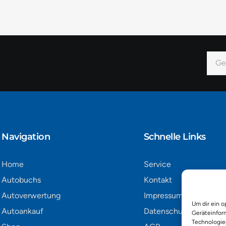
E-
Mail
Alter
Navigation​
Schnelle Links
Home
Service
Autobuchs
Kontakt
Autoverwertung
Impressum
Um dir ein o
Autoankauf
Datenschutz
Geräteinfor
Technologie