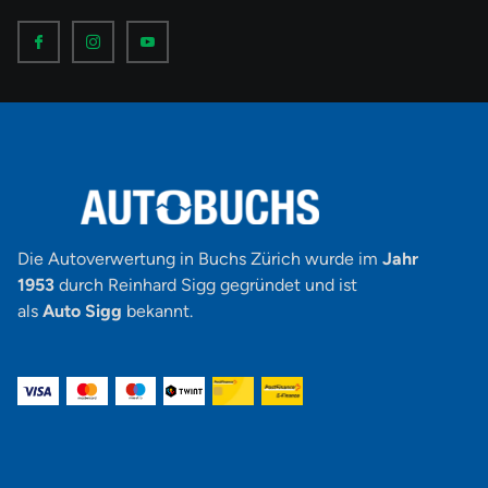
I
I
I
c
c
c
o
o
o
n
n
n
-
-
-
f
i
y
a
n
o
c
s
u
e
t
t
b
a
u
o
g
b
o
r
e
k
a
-
m
v
-
1
Die Autoverwertung in Buchs Zürich wurde im
Jahr
1953
durch Reinhard Sigg gegründet und ist
als
Auto Sigg
bekannt.