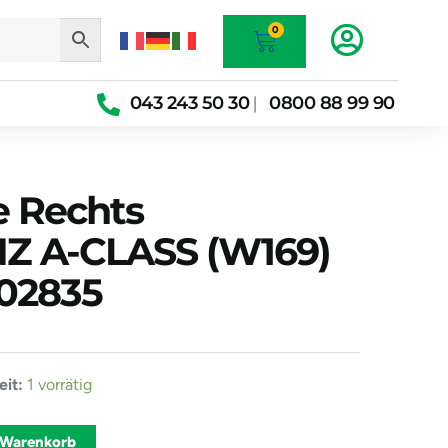
Warenkorb
0
043 243 50 30
0800 88 99 90
|
e Rechts
 A-CLASS (W169)
202835
it:
1 vorrätig
Alternative:
 Warenkorb