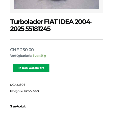
Turbolader FIAT IDEA 2004-
2025 55181245
CHF
250.00
Turbolader
Verfügbarkeit:
1 vorrätig
FIAT
IDEA
Alternative:
In Den Warenkorb
2004-
2025
55181245
Menge
SKU
23806
Turbolader
Kategorie
Share Product :