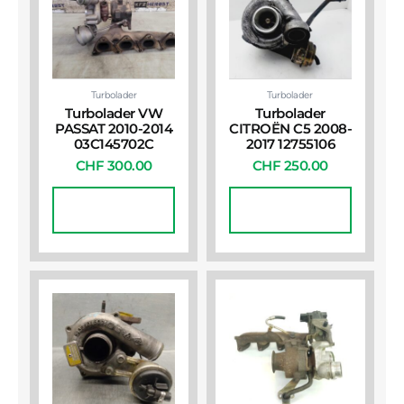
Turbolader
Turbolader
Turbolader VW
Turbolader
PASSAT 2010-2014
CITROËN C5 2008-
03C145702C
2017 12755106
CHF
300.00
CHF
250.00
In Den
In Den
Warenkorb
Warenkorb