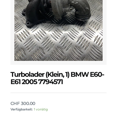
Turbolader (klein, 1) BMW E60-
E61 2005 7794571
CHF
300.00
Turbolader
Verfügbarkeit:
1 vorrätig
(klein,