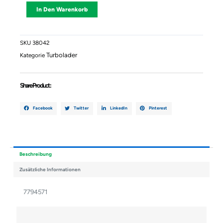
1)
Alternative:
In Den Warenkorb
BMW
E60-
E61
2005
SKU
38042
7794571
Turbolader
Kategorie
Menge
Share Product :
Facebook
Twitter
LinkedIn
Pinterest
Beschreibung
Zusätzliche Informationen
7794571