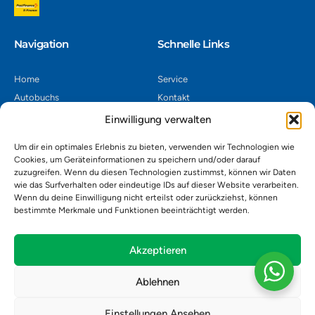
Navigation​
Schnelle Links
Home
Service
Autobuchs
Kontakt
Autoverwertung
Impressum
Einwilligung verwalten
Autoankauf
Datenschutz
Um dir ein optimales Erlebnis zu bieten, verwenden wir Technologien wie
Shop
AGB
Cookies, um Geräteinformationen zu speichern und/oder darauf
zuzugreifen. Wenn du diesen Technologien zustimmst, können wir Daten
Kontakt
wie das Surfverhalten oder eindeutige IDs auf dieser Website verarbeiten.
Wenn du deine Einwilligung nicht erteilst oder zurückziehst, können
bestimmte Merkmale und Funktionen beeinträchtigt werden.
Autoverwertung Khatib GmbH, Riedackerweg 14, 8107 Buchs,
Schweiz
admin@autobuchs.ch
Akzeptieren
043 243 50 30
Ablehnen
Einstellungen Ansehen
Copyright © 2025 Autobuchs. Design & Development by
Madex IT