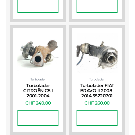
In Den
In Den
Warenkorb
Warenkorb
Turbolader
Turbolader
Turbolader
Turbolader FIAT
CITROËN C5 I
BRAVO II 2008-
2001-2004
2014 55220701
CHF
240.00
CHF
260.00
In Den
In Den
Warenkorb
Warenkorb