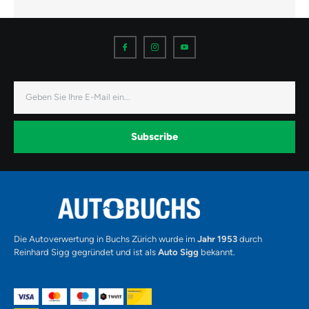
I
I
I
c
c
c
o
o
o
n
n
n
-
-
-
f
i
y
a
n
o
E-
c
s
u
Mail
e
t
t
b
a
u
o
g
b
o
r
e
k
a
-
Subscribe
m
v
-
1
Alternative:
Die Autoverwertung in Buchs Zürich wurde im
Jahr 1953
durch
Reinhard Sigg gegründet und ist als
Auto Sigg
bekannt.