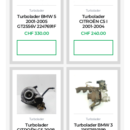
Turbolader
Turbolader
Turbolader BMW 5
Turbolader
2001-2005
CITROËN C5 I
GT2556V 2247691F
2001-2004
CHF
330.00
CHF
240.00
In Den
In Den
Warenkorb
Warenkorb
Turbolader
Turbolader
Turbolader
Turbolader BMW 3
CITROËN C5 2008-
11657810199