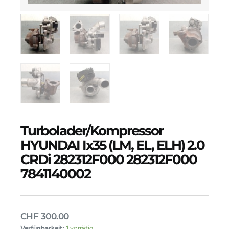
Turbolader/Kompressor
HYUNDAI Ix35 (LM, EL, ELH) 2.0
CRDi 282312F000 282312F000
7841140002
CHF
300.00
Turbolader/Kompressor
Verfügbarkeit:
1 vorrätig