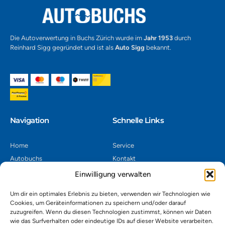
Die Autoverwertung in Buchs Zürich wurde im
Jahr 1953
durch
Reinhard Sigg gegründet und ist als
Auto Sigg
bekannt.
Navigation​
Schnelle Links
Home
Service
Autobuchs
Kontakt
Autoverwertung
Impressum
Einwilligung verwalten
Autoankauf
Datenschutz
Um dir ein optimales Erlebnis zu bieten, verwenden wir Technologien wie
Shop
AGB
Cookies, um Geräteinformationen zu speichern und/oder darauf
zuzugreifen. Wenn du diesen Technologien zustimmst, können wir Daten
Kontakt
wie das Surfverhalten oder eindeutige IDs auf dieser Website verarbeiten.