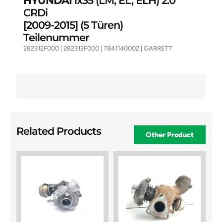
HYUNDAI
ix35 (LM, EL, ELH) 2.0
CRDi
[2009-2015]
(5 Türen)
Teilenummer
282312F000 | 282312F000 | 7841140002 | GARRETT
Related Products
Other Product