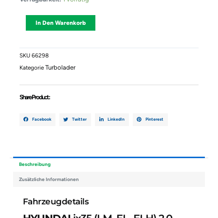
HYUNDAI
Ix35
Alternative:
In Den Warenkorb
(LM,
EL,
ELH)
2.0
SKU
66298
CRDi
Turbolader
Kategorie
282312F000
282312F000
7841140002
Share Product :
Menge
Facebook
Twitter
LinkedIn
Pinterest
Beschreibung
Zusätzliche Informationen
Fahrzeugdetails