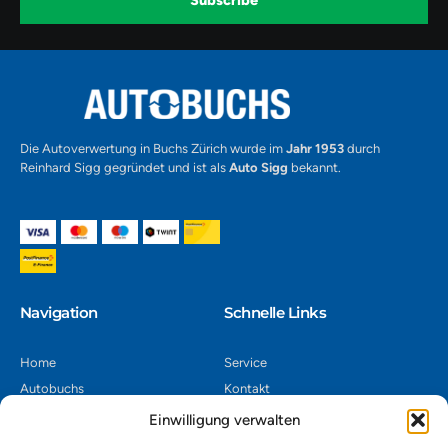
Subscribe
m
v
-
1
Alternative:
Die Autoverwertung in Buchs Zürich wurde im
Jahr 1953
durch
Reinhard Sigg gegründet und ist als
Auto Sigg
bekannt.
Navigation​
Schnelle Links
Home
Service
Autobuchs
Kontakt
Autoverwertung
Impressum
Einwilligung verwalten
Autoankauf
Datenschutz