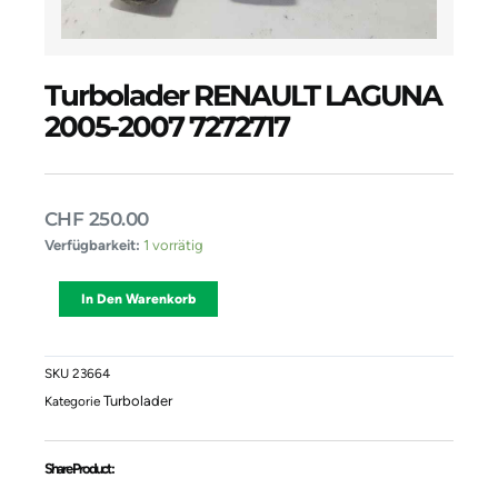
Turbolader RENAULT LAGUNA
2005-2007 7272717
CHF
250.00
Turbolader
Verfügbarkeit:
1 vorrätig
RENAULT
LAGUNA
Alternative:
In Den Warenkorb
2005-
2007
7272717
Menge
SKU
23664
Turbolader
Kategorie
Share Product :