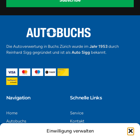
m
v
-
1
Alternative:
Die Autoverwertung in Buchs Zürich wurde im
Jahr 1953
durch
Reinhard Sigg gegründet und ist als
Auto Sigg
bekannt.
Navigation​
Schnelle Links
Home
Service
Autobuchs
Kontakt
Autoverwertung
Impressum
Einwilligung verwalten
Autoankauf
Datenschutz