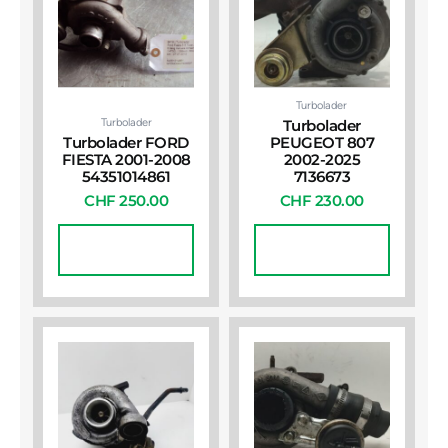
Turbolader
Turbolader
Turbolader
Turbolader FORD
PEUGEOT 807
FIESTA 2001-2008
2002-2025
54351014861
7136673
CHF
250.00
CHF
230.00
In Den
In Den
Warenkorb
Warenkorb