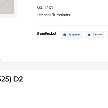
GTC1244V
SKU
42171
Menge
Turbolader
Kategorie
Share Product :
Facebook
Twitter
25) D2