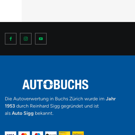
I
I
I
c
c
c
o
o
o
n
n
n
-
-
-
f
i
y
a
n
o
c
s
u
e
t
t
b
a
u
o
g
b
o
r
e
k
a
-
m
v
-
1
Die Autoverwertung in Buchs Zürich wurde im
Jahr
1953
durch Reinhard Sigg gegründet und ist
als
Auto Sigg
bekannt.