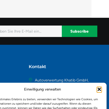
Subscribe
native:
Kontakt
Autoverwertung Khatib GmbH,
Riedackerweg 14, 8107 Buchs,
Einwilligung verwalten
Schweiz
admin@autobuchs.ch
ptimales Erlebnis zu bieten, verwenden wir Technologien wie Cookies, um
mationen zu speichern und/oder darauf zuzugreifen. Wenn du diesen
043 243 50 30
n zustimmst, können wir Daten wie das Surfverhalten oder eindeutige IDs