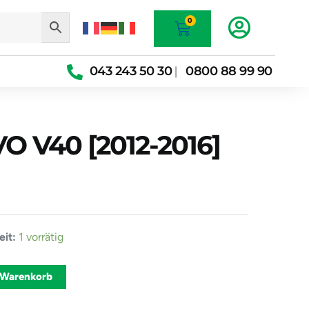
Warenkorb
0
043 243 50 30
0800 88 99 90
|
O V40 [2012-2016]
it:
1 vorrätig
Alternative:
 Warenkorb