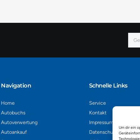
E-
Mail
Alter
Navigation​
Schnelle Links
Home
Service
Autobuchs
Kontakt
Autoverwertung
Impressum
Um dir ein o
Autoankauf
Datenschutz
Geräteinfor
Technologie