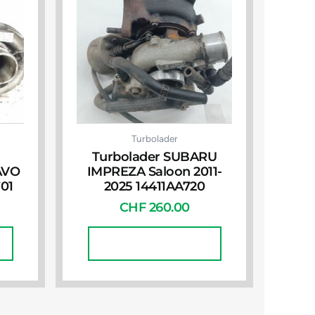
Turbolader
Turbolader SUBARU
AVO
IMPREZA Saloon 2011-
701
2025 14411AA720
CHF
260.00
In Den Warenkorb