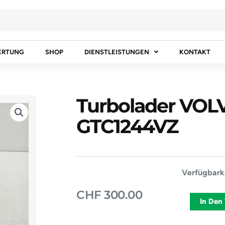
ERTUNG
SHOP
DIENSTLEISTUNGEN
KONTAKT
Turbolader VOLV
GTC1244VZ
Turbolader
Verfügbarke
VOLVO
CHF
300.00
V40
In Den
[2012-
2016]