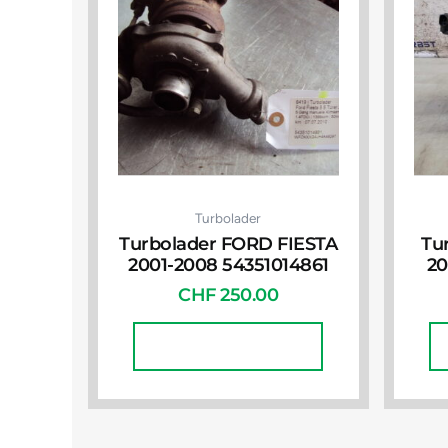
Turbolader
Turbolader FORD FIESTA
Tu
2001-2008 54351014861
20
CHF
250.00
In Den Warenkorb