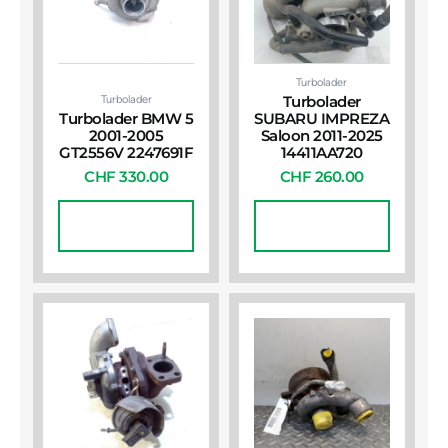
Turbolader
Turbolader
Turbolader
Turbolader BMW 5
SUBARU IMPREZA
2001-2005
Saloon 2011-2025
GT2556V 2247691F
14411AA720
CHF
330.00
CHF
260.00
In Den
In Den
Warenkorb
Warenkorb