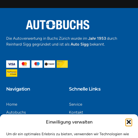
Alternative:
Die Autoverwertung in Buchs Zürich wurde im
Jahr 1953
durch
Reinhard Sigg gegründet und ist als
Auto Sigg
bekannt.
Navigation​
Schnelle Links
Home
Service
Autobuchs
Kontakt
Autoverwertung
Impressum
Einwilligung verwalten
Autoankauf
Datenschutz
Um dir ein optimales Erlebnis zu bieten, verwenden wir Technologien wie
Shop
AGB