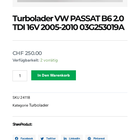
Turbolader VW PASSAT B6 2.0
TDI 16V 2005-2010 03G253019A
CHF
250.00
Turbolader
Verfügbarkeit:
2 vorrätig
VW
PASSAT
Alternative:
In Den Warenkorb
B6
2.0
TDI
16V
SKU
24118
2005-
Turbolader
Kategorie
2010
03G253019A
Menge
Share Product :
Facebook
Twitter
LinkedIn
Pinterest