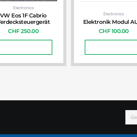
Electronics
Electronics
VW Eos 1F Cabrio
erdecksteuergerät
Elektronik Modul A
CHF
250.00
CHF
100.00
In Den Warenkorb
In Den Warenkorb
E-
Mail
Alter