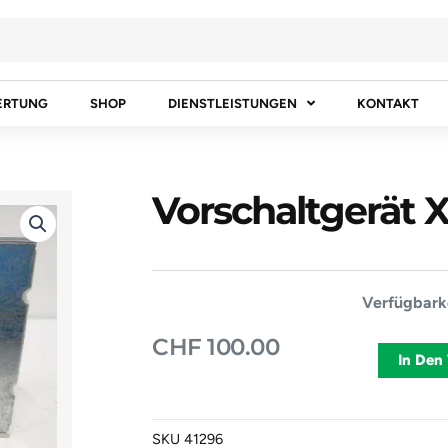
ERTUNG
SHOP
DIENSTLEISTUNGEN
KONTAKT
Vorschaltgerät
Vorschaltge
Verfügbarke
Xenon
CHF
100.00
89393773
In Den
Menge
SKU
41296