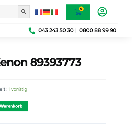
Warenkorb
0
043 243 50 30
0800 88 99 90
|
 Xenon 89393773
rät
it:
1 vorrätig
Alternative:
 Warenkorb