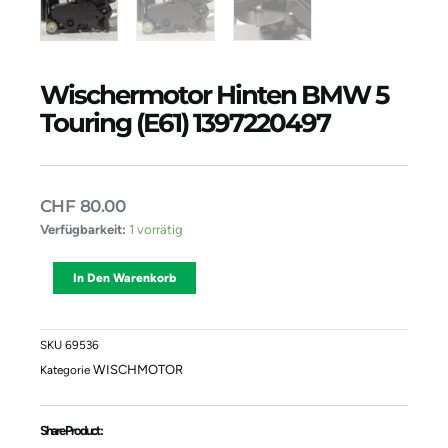
Wischermotor Hinten BMW 5
Touring (E61) 1397220497
CHF
80.00
Wischermotor
Verfügbarkeit:
1 vorrätig
Hinten
BMW
Alternative:
In Den Warenkorb
5
Touring
(E61)
1397220497
SKU
69536
Menge
WISCHMOTOR
Kategorie
Share Product :