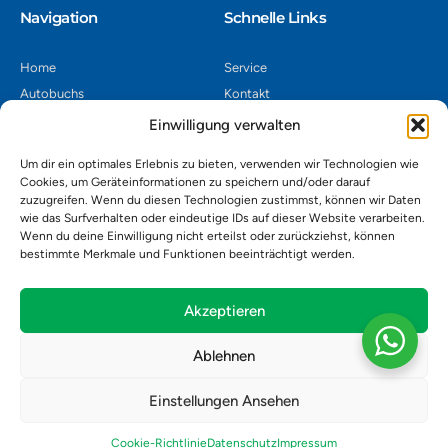
Navigation​
Schnelle Links
Home
Service
Autobuchs
Kontakt
Autoverwertung
Impressum
Einwilligung verwalten
Autoankauf
Datenschutz
Um dir ein optimales Erlebnis zu bieten, verwenden wir Technologien wie
Shop
AGB
Cookies, um Geräteinformationen zu speichern und/oder darauf
zuzugreifen. Wenn du diesen Technologien zustimmst, können wir Daten
Kontakt
wie das Surfverhalten oder eindeutige IDs auf dieser Website verarbeiten.
Wenn du deine Einwilligung nicht erteilst oder zurückziehst, können
bestimmte Merkmale und Funktionen beeinträchtigt werden.
Autoverwertung Khatib GmbH, Riedackerweg 14, 8107 Buchs,
Schweiz
admin@autobuchs.ch
Akzeptieren
043 243 50 30
Ablehnen
Einstellungen Ansehen
Copyright © 2025 Autobuchs. Design & Development by
Madex IT
Solution
.
Cookie-Richtlinie
Datenschutz
Impressum
Alle Produkte
Über uns
Kontakt