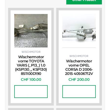
WISCHMOTOR
WISCHMOTOR
Wischermotor
vorne TOYOTA
Wischermotor
YARIS (_P13_) 1.0
vorne OPEL
(KSP130_, KSP130)
CORSA D 2006-
851100D190
2015 40506712V
CHF
100.00
CHF
200.00
In Den
In Den
Warenkorb
Warenkorb