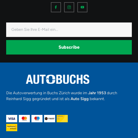
I
I
I
c
c
c
o
o
o
n
n
n
-
-
-
f
i
y
a
n
o
E-
c
s
u
Mail
e
t
t
b
a
u
o
g
b
o
r
e
k
a
-
Subscribe
m
v
-
1
Alternative:
Die Autoverwertung in Buchs Zürich wurde im
Jahr 1953
durch
Reinhard Sigg gegründet und ist als
Auto Sigg
bekannt.