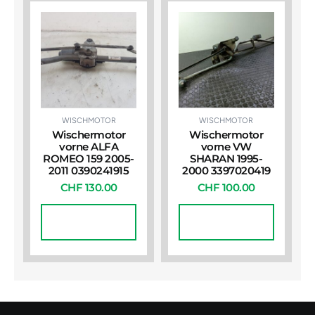
WISCHMOTOR
WISCHMOTOR
Wischermotor
Wischermotor
vorne ALFA
vorne VW
ROMEO 159 2005-
SHARAN 1995-
2011 0390241915
2000 3397020419
CHF
130.00
CHF
100.00
In Den
In Den
Warenkorb
Warenkorb