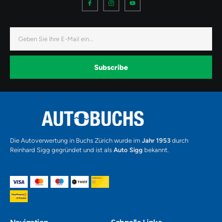
c
c
c
o
o
o
n
n
n
-
-
-
f
i
y
a
n
o
E-
c
s
u
Mail
e
t
t
b
a
u
o
g
b
o
r
e
k
a
-
Subscribe
m
v
-
1
Alternative:
Die Autoverwertung in Buchs Zürich wurde im
Jahr 1953
durch
Reinhard Sigg gegründet und ist als
Auto Sigg
bekannt.