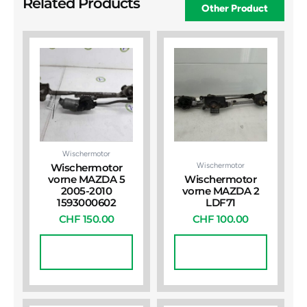
Related Products
Other Product
Wischermotor
Wischermotor
Wischermotor
vorne MAZDA 5
Wischermotor
2005-2010
vorne MAZDA 2
1593000602
LDF71
CHF
150.00
CHF
100.00
In Den
In Den
Warenkorb
Warenkorb