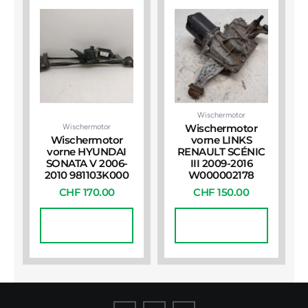
Wischermotor
Wischermotor
Wischermotor
Wischermotor
vorne LINKS
vorne HYUNDAI
RENAULT SCÉNIC
SONATA V 2006-
III 2009-2016
2010 981103K000
W000002178
CHF
170.00
CHF
150.00
In Den
In Den
Warenkorb
Warenkorb
I
I
I