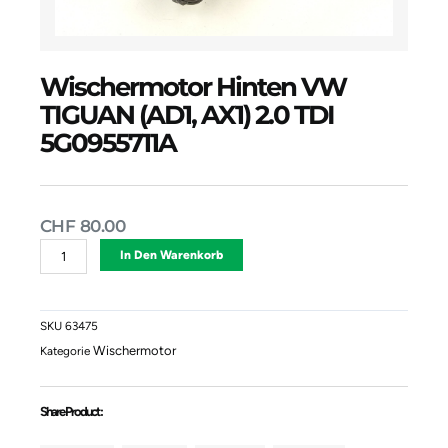
Wischermotor Hinten VW
TIGUAN (AD1, AX1) 2.0 TDI
5G0955711A
CHF
80.00
Wischermotor
Alternative:
In Den Warenkorb
Hinten
VW
TIGUAN
(AD1,
SKU
63475
AX1)
Wischermotor
Kategorie
2.0
TDI
5G0955711A
Share Product :
Menge