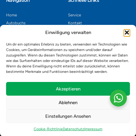
Navigation​
Schnelle Links
Home
Service
Autobuchs
Kontakt
Autoverwertung
Impressum
Einwilligung verwalten
Autoankauf
Datenschutz
Um dir ein optimales Erlebnis zu bieten, verwenden wir Technologien wie
Shop
AGB
Cookies, um Geräteinformationen zu speichern und/oder darauf
zuzugreifen. Wenn du diesen Technologien zustimmst, können wir Daten
Kontakt
wie das Surfverhalten oder eindeutige IDs auf dieser Website verarbeiten.
Wenn du deine Einwilligung nicht erteilst oder zurückziehst, können
bestimmte Merkmale und Funktionen beeinträchtigt werden.
Autoverwertung Khatib GmbH, Riedackerweg 14, 8107 Buchs,
Schweiz
admin@autobuchs.ch
Akzeptieren
043 243 50 30
Ablehnen
Einstellungen Ansehen
Copyright © 2025 Autobuchs. Design & Development by
Madex IT
Solution
.
Cookie-Richtlinie
Datenschutz
Impressum
Alle Produkte
Über uns
Kontakt