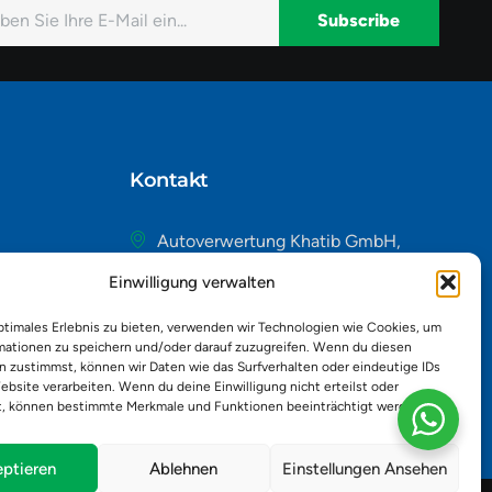
Subscribe
native:
Kontakt
Autoverwertung Khatib GmbH,
Riedackerweg 14, 8107 Buchs,
Einwilligung verwalten
Schweiz
admin@autobuchs.ch
ptimales Erlebnis zu bieten, verwenden wir Technologien wie Cookies, um
mationen zu speichern und/oder darauf zuzugreifen. Wenn du diesen
043 243 50 30
n zustimmst, können wir Daten wie das Surfverhalten oder eindeutige IDs
ebsite verarbeiten. Wenn du deine Einwilligung nicht erteilst oder
t, können bestimmte Merkmale und Funktionen beeinträchtigt werden.
ptieren
Ablehnen
Einstellungen Ansehen