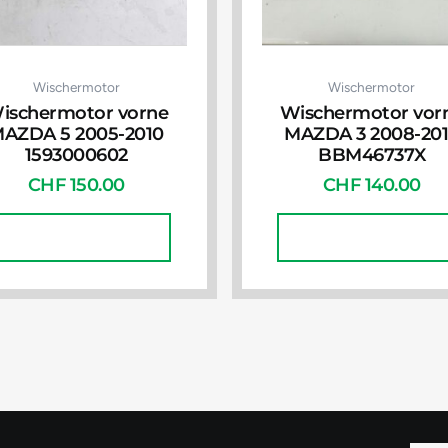
Wischermotor
Wischermotor
ischermotor vorne
Wischermotor vor
AZDA 5 2005-2010
MAZDA 3 2008-20
1593000602
BBM46737X
CHF
150.00
CHF
140.00
In Den Warenkorb
In Den Warenkorb