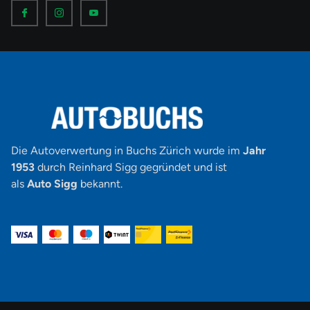
I
I
I
c
c
c
o
o
o
n
n
n
-
-
-
f
i
y
a
n
o
c
s
u
e
t
t
b
a
u
o
g
b
o
r
e
k
a
-
m
v
-
1
Die Autoverwertung in Buchs Zürich wurde im
Jahr
1953
durch Reinhard Sigg gegründet und ist
als
Auto Sigg
bekannt.