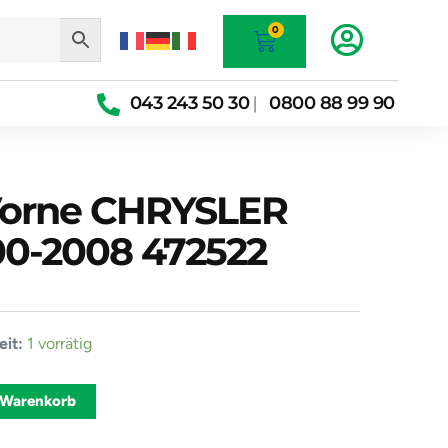
Warenkorb
0
043 243 50 30
0800 88 99 90
|
Vorne CHRYSLER
0-2008 472522
or
it:
1 vorrätig
Alternative:
 Warenkorb