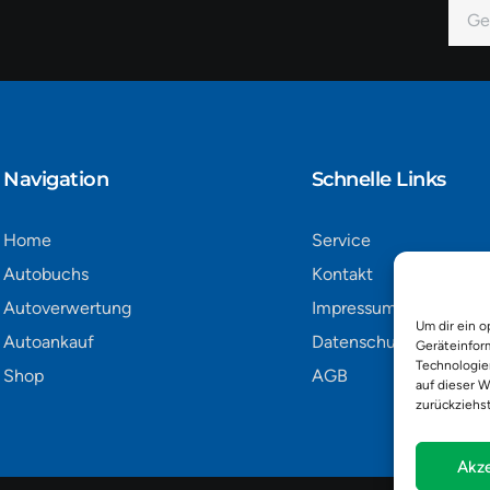
E-
Mail
Alter
Navigation​
Schnelle Links
Home
Service
Autobuchs
Kontakt
Autoverwertung
Impressum
Um dir ein o
Autoankauf
Datenschutz
Geräteinfor
Technologie
Shop
AGB
auf dieser W
zurückziehs
Akze