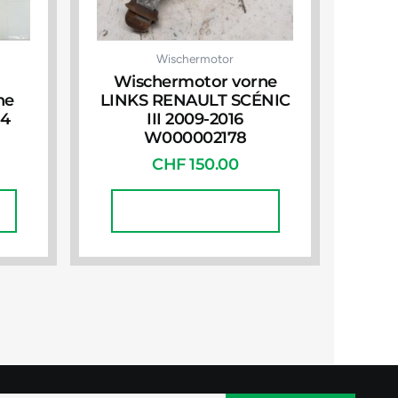
Wischermotor
Wischermotor vorne
ne
LINKS RENAULT SCÉNIC
14
III 2009-2016
W000002178
CHF
150.00
In Den Warenkorb