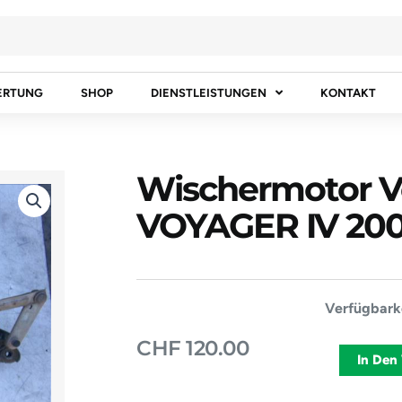
ERTUNG
SHOP
DIENSTLEISTUNGEN
KONTAKT
Wischermotor 
VOYAGER IV 200
Wischermot
Verfügbarke
Vorne
CHF
120.00
CHRYSLER
In Den
VOYAGER
IV