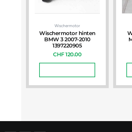
Wischermotor
Wischermotor hinten
W
BMW 3 2007-2010
M
1397220905
CHF
120.00
In Den Warenkorb