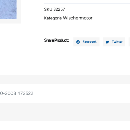
2000-
SKU
32257
2008
Wischermotor
472522
Kategorie
Menge
Share Product :
Facebook
Twitter
00-2008 472522