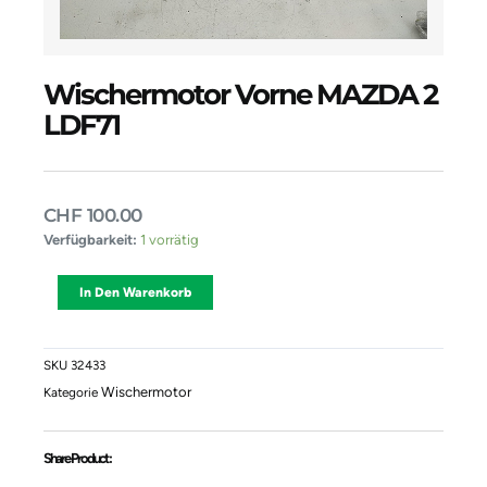
Wischermotor Vorne MAZDA 2
LDF71
CHF
100.00
Wischermotor
Verfügbarkeit:
1 vorrätig
Vorne
MAZDA
Alternative:
In Den Warenkorb
2
LDF71
Menge
SKU
32433
Wischermotor
Kategorie
Share Product :