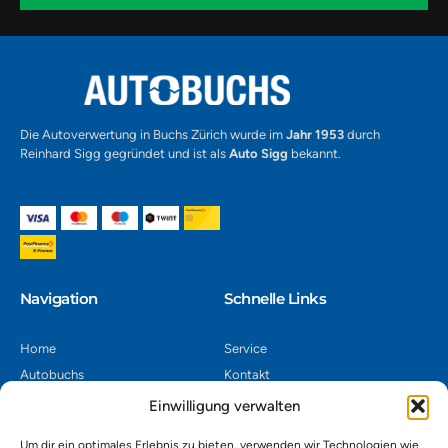
1
Alternative:
Die Autoverwertung in Buchs Zürich wurde im
Jahr 1953
durch
Reinhard Sigg gegründet und ist als
Auto Sigg
bekannt.
Navigation​
Schnelle Links
Home
Service
Autobuchs
Kontakt
Autoverwertung
Impressum
Einwilligung verwalten
Autoankauf
Datenschutz
Um dir ein optimales Erlebnis zu bieten, verwenden wir Technologien wie