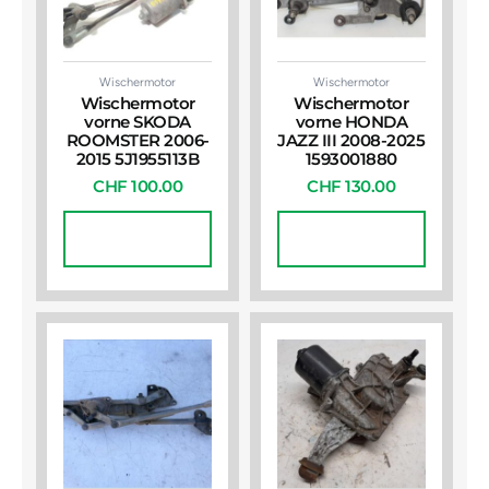
Wischermotor
Wischermotor
Wischermotor
Wischermotor
vorne SKODA
vorne HONDA
ROOMSTER 2006-
JAZZ III 2008-2025
2015 5J1955113B
1593001880
CHF
100.00
CHF
130.00
In Den
In Den
Warenkorb
Warenkorb