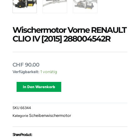
Wischermotor Vorne RENAULT
CLIO IV [2015] 288004542R
CHF
90.00
Wischermotor
Verfügbarkeit:
1 vorrätig
Vorne
RENAULT
Alternative:
In Den Warenkorb
CLIO
IV
[2015]
288004542R
SKU
66344
Menge
Scheibenwischermotor
Kategorie
Share Product :