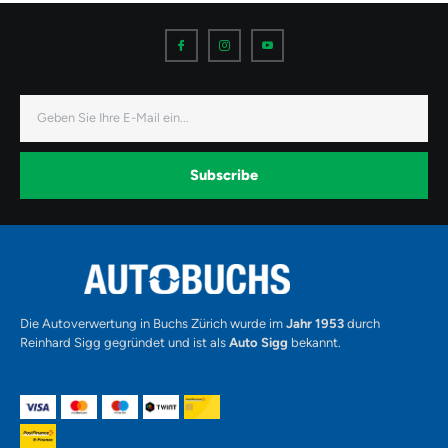
I
I
I
c
c
c
o
o
o
n
n
n
-
-
-
f
i
y
a
n
o
E-
c
s
u
Mail
e
t
t
b
a
u
o
g
b
o
r
e
k
a
-
Subscribe
m
v
-
1
Alternative:
Die Autoverwertung in Buchs Zürich wurde im
Jahr 1953
durch
Reinhard Sigg gegründet und ist als
Auto Sigg
bekannt.