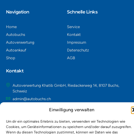
Navigation​
Schnelle Links
Home
Service
Autobuchs
Kontakt
Autoverwertung
Impressum
Autoankauf
Datenschutz
Shop
AGB
Kontakt
Autoverwertung Khatib GmbH, Riedackerweg 14, 8107 Buchs,
Schweiz
admin@autobuchs.ch
043 243 50 30
Einwilligung verwalten
Um dir ein optimales Erlebnis zu bieten, verwenden wir Technologien wie
Cookies, um Geräteinformationen zu speichern und/oder darauf zuzugreifen.
Copyright © 2025 Autobuchs. Design & Development by
Madex IT
Solution
.
Wenn du diesen Technologien zustimmst, können wir Daten wie das