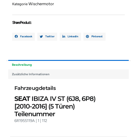
6P8)
Wischermotor
Kategorie
6R1955119A
1
112
Share Product :
Menge
Facebook
Twitter
LinkedIn
Pinterest
Beschreibung
Zusätzliche Informationen
Fahrzeugdetails
SEAT
IBIZA IV ST (6J8, 6P8)
[2010-2016]
(5 Türen)
Teilenummer
6R1955119A | 1 | 112