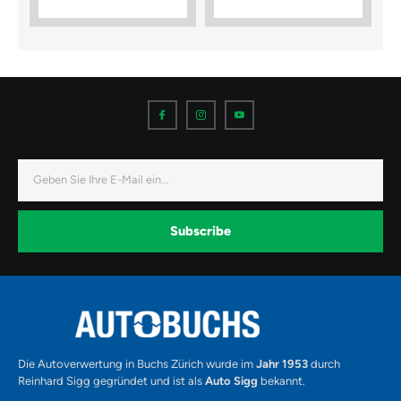
I
I
I
c
c
c
o
o
o
n
n
n
-
-
-
f
i
y
a
n
o
E-
c
s
u
Mail
e
t
t
b
a
u
o
g
b
o
r
e
k
a
-
Subscribe
m
v
-
1
Alternative:
Die Autoverwertung in Buchs Zürich wurde im
Jahr 1953
durch
Reinhard Sigg gegründet und ist als
Auto Sigg
bekannt.