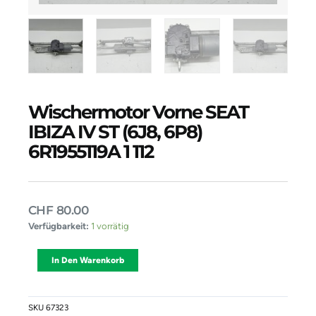
Wischermotor Vorne SEAT
IBIZA IV ST (6J8, 6P8)
6R1955119A 1 112
CHF
80.00
Wischermotor
Verfügbarkeit:
1 vorrätig
Vorne
SEAT
Alternative:
In Den Warenkorb
IBIZA
IV
ST
(6J8,
SKU
67323