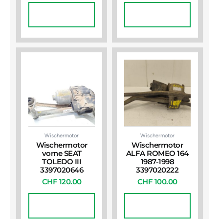
In Den
In Den
Warenkorb
Warenkorb
Wischermotor
Wischermotor
Wischermotor
Wischermotor
vorne SEAT
ALFA ROMEO 164
TOLEDO III
1987-1998
3397020646
3397020222
CHF
120.00
CHF
100.00
In Den
In Den
Warenkorb
Warenkorb