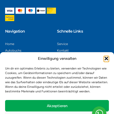
Navigation​
Schnelle Links
Home
Service
Autobuchs
Kontakt
Autoverwertung
Impressum
Einwilligung verwalten
Autoankauf
Datenschutz
Um dir ein optimales Erlebnis zu bieten, verwenden wir Technologien wie
Shop
AGB
Cookies, um Geräteinformationen zu speichern und/oder darauf
zuzugreifen. Wenn du diesen Technologien zustimmst, können wir Daten
Kontakt
wie das Surfverhalten oder eindeutige IDs auf dieser Website verarbeiten.
Wenn du deine Einwilligung nicht erteilst oder zurückziehst, können
bestimmte Merkmale und Funktionen beeinträchtigt werden.
Autoverwertung Khatib GmbH, Riedackerweg 14, 8107 Buchs,
Schweiz
admin@autobuchs.ch
Akzeptieren
043 243 50 30