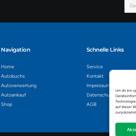
E-
Mail
Alter
Navigation​
Schnelle Links
Home
Service
Autobuchs
Kontakt
Autoverwertung
Impressum
Um dir ein o
Autoankauf
Datenschutz
Geräteinfor
Technologie
Shop
AGB
auf dieser W
zurückziehs
Akze