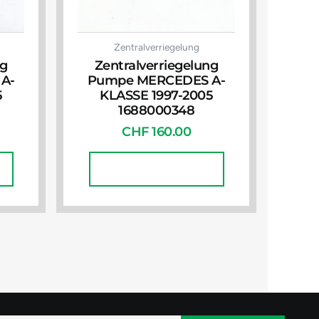
Zentralverriegelung
ng
Zentralverriegelung
A-
Pumpe MERCEDES A-
5
KLASSE 1997-2005
1688000348
CHF
160.00
In Den Warenkorb