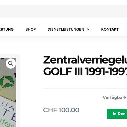
ERTUNG
SHOP
DIENSTLEISTUNGEN
KONTAKT
Zentralverrieg
GOLF III 1991-1
Zentralverr
Verfügbarke
Pumpe
CHF
100.00
VW
In Den
GOLF
III