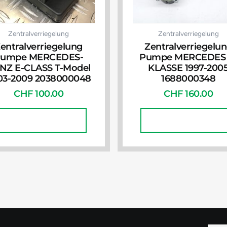
Zentralverriegelung
Zentralverriegelung
entralverriegelung
Zentralverriegelu
umpe MERCEDES-
Pumpe MERCEDES 
NZ E-CLASS T-Model
KLASSE 1997-200
03-2009 2038000048
1688000348
CHF
100.00
CHF
160.00
In Den Warenkorb
In Den Warenkorb