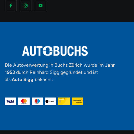
I
I
I
c
c
c
o
o
o
n
n
n
-
-
-
f
i
y
a
n
o
c
s
u
e
t
t
b
a
u
o
g
b
o
r
e
k
a
-
m
v
-
1
Die Autoverwertung in Buchs Zürich wurde im
Jahr
1953
durch Reinhard Sigg gegründet und ist
als
Auto Sigg
bekannt.