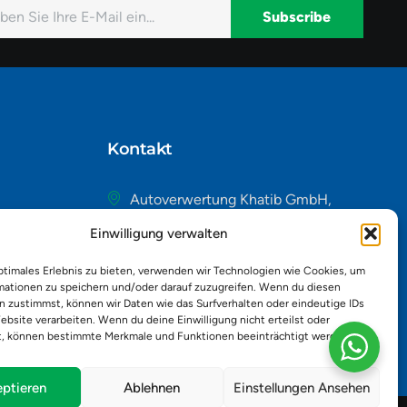
Subscribe
native:
Kontakt
Autoverwertung Khatib GmbH,
Riedackerweg 14, 8107 Buchs,
Einwilligung verwalten
Schweiz
admin@autobuchs.ch
ptimales Erlebnis zu bieten, verwenden wir Technologien wie Cookies, um
mationen zu speichern und/oder darauf zuzugreifen. Wenn du diesen
043 243 50 30
n zustimmst, können wir Daten wie das Surfverhalten oder eindeutige IDs
ebsite verarbeiten. Wenn du deine Einwilligung nicht erteilst oder
t, können bestimmte Merkmale und Funktionen beeinträchtigt werden.
ptieren
Ablehnen
Einstellungen Ansehen