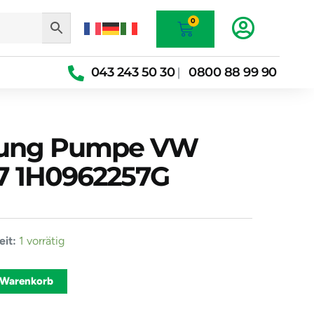
Warenkorb
0
043 243 50 30
0800 88 99 90
|
elung Pumpe VW
997 1H0962257G
iegelung
it:
1 vorrätig
Alternative:
 Warenkorb