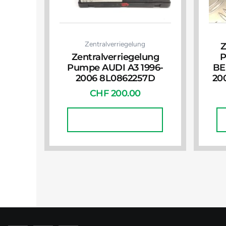
Zentralverriegelung
Z
Zentralverriegelung
P
Pumpe AUDI A3 1996-
BE
2006 8L0862257D
20
CHF
200.00
In Den Warenkorb