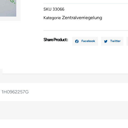
1991-
SKU
33066
1997
Zentralverriegelung
1H0962257
Kategorie
Menge
Share Product :
Facebook
Twitter
97 1H0962257G