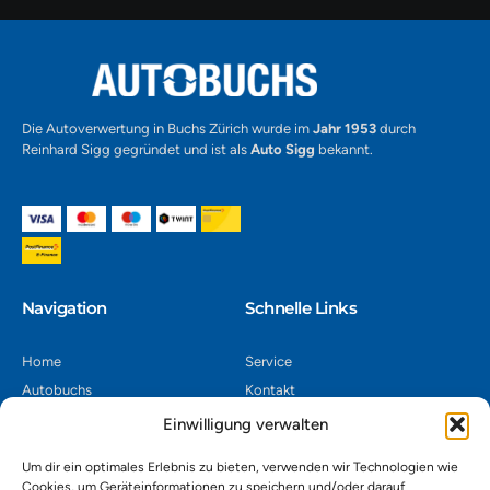
Alternative:
Die Autoverwertung in Buchs Zürich wurde im
Jahr 1953
durch
Reinhard Sigg gegründet und ist als
Auto Sigg
bekannt.
Navigation​
Schnelle Links
Home
Service
Autobuchs
Kontakt
Autoverwertung
Impressum
Einwilligung verwalten
Autoankauf
Datenschutz
Um dir ein optimales Erlebnis zu bieten, verwenden wir Technologien wie
Shop
AGB
Cookies, um Geräteinformationen zu speichern und/oder darauf