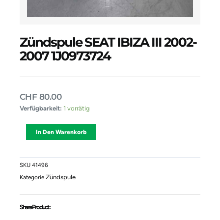
Zündspule SEAT IBIZA III 2002-
2007 1J0973724
CHF
80.00
Zündspule
Verfügbarkeit:
1 vorrätig
SEAT
IBIZA
Alternative:
In Den Warenkorb
III
2002-
2007
1J0973724
SKU
41496
Menge
Zündspule
Kategorie
Share Product :