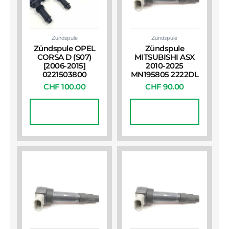
Zündspule
Zündspule
Zündspule OPEL
Zündspule
CORSA D (S07)
MITSUBISHI ASX
[2006-2015]
2010-2025
0221503800
MN195805 2222DL
CHF
100.00
CHF
90.00
In Den
In Den
Warenkorb
Warenkorb