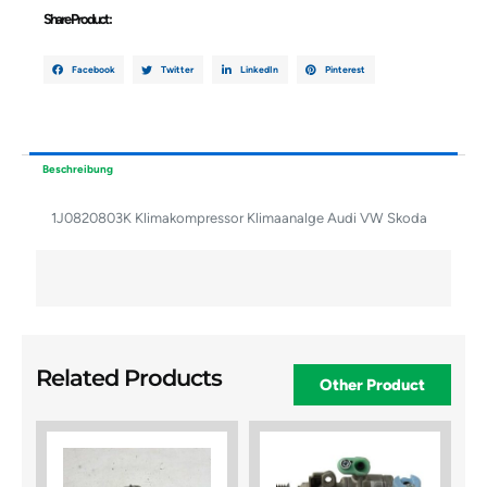
Share Product :
Facebook
Twitter
LinkedIn
Pinterest
Beschreibung
1J0820803K Klimakompressor Klimaanalge Audi VW Skoda
Related Products
Other Product