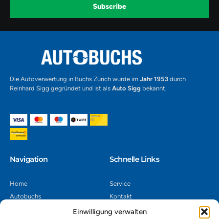
k
a
-
Subscribe
m
v
-
1
Alternative:
Die Autoverwertung in Buchs Zürich wurde im
Jahr 1953
durch
Reinhard Sigg gegründet und ist als
Auto Sigg
bekannt.
Navigation​
Schnelle Links
Home
Service
Autobuchs
Kontakt
Autoverwertung
Impressum
Einwilligung verwalten