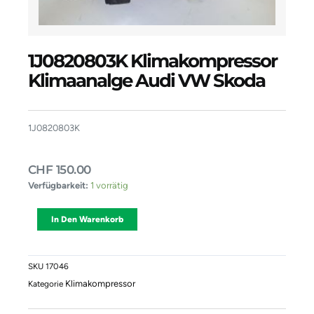
1J0820803K Klimakompressor
Klimaanalge Audi VW Skoda
1J0820803K
CHF
150.00
1J0820803K
Verfügbarkeit:
1 vorrätig
Klimakompressor
Klimaanalge
Alternative:
In Den Warenkorb
Audi
VW
Skoda
Menge
SKU
17046
Klimakompressor
Kategorie