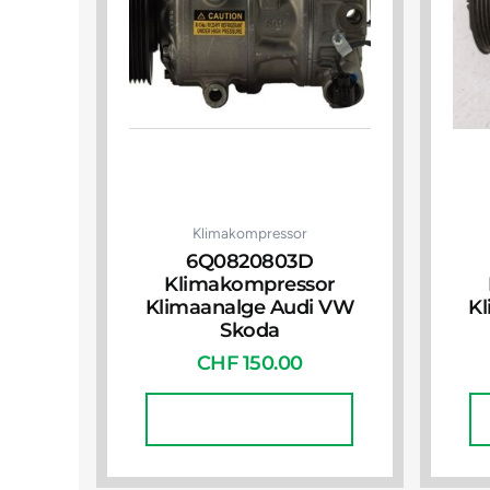
Klimakompressor
6Q0820803D
Klimakompressor
Klimaanalge Audi VW
K
Skoda
CHF
150.00
In Den Warenkorb