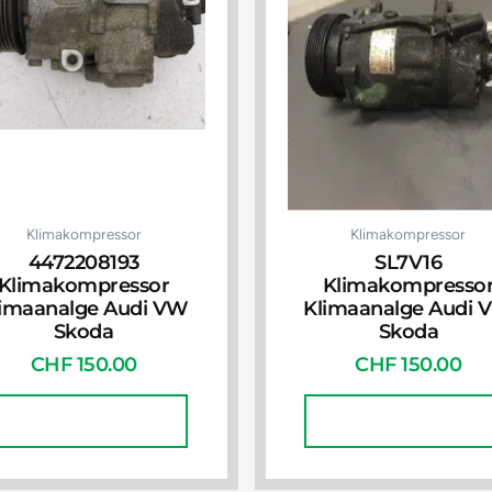
Klimakompressor
Klimakompressor
4472208193
SL7V16
Klimakompressor
Klimakompresso
limaanalge Audi VW
Klimaanalge Audi 
Skoda
Skoda
CHF
150.00
CHF
150.00
In Den Warenkorb
In Den Warenkorb