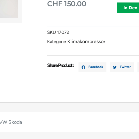
CHF
150.00
Klimaanalg
In Den
Audi
VW
Skoda
SKU
17072
Menge
Klimakompressor
Kategorie
Share Product :
Facebook
Twitter
 VW Skoda