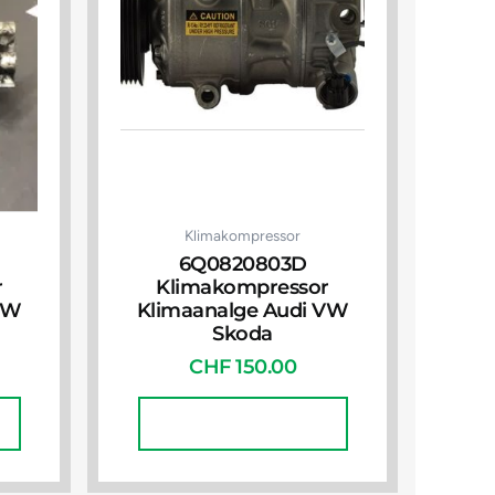
Klimakompressor
6Q0820803D
r
Klimakompressor
VW
Klimaanalge Audi VW
Skoda
CHF
150.00
In Den Warenkorb