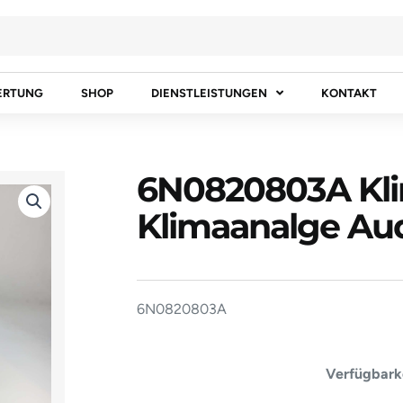
ERTUNG
SHOP
DIENSTLEISTUNGEN
KONTAKT
6N0820803A Kl
Klimaanalge Au
6N0820803A
6N082080
Verfügbarke
Klimakompr