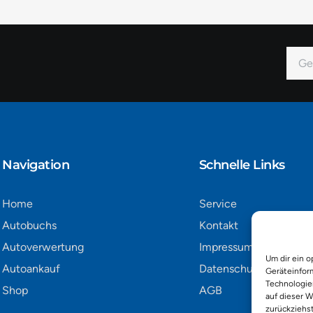
E-
Mail
Alter
Navigation​
Schnelle Links
Home
Service
Autobuchs
Kontakt
Autoverwertung
Impressum
Um dir ein o
Autoankauf
Datenschutz
Geräteinfor
Technologie
Shop
AGB
auf dieser W
zurückziehs