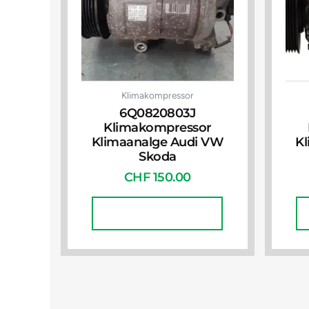
Klimakompressor
6Q0820803J
Klimakompressor
Klimaanalge Audi VW
K
Skoda
CHF
150.00
In Den Warenkorb