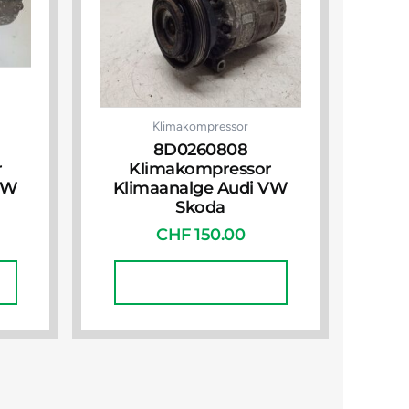
Klimakompressor
8D0260808
r
Klimakompressor
VW
Klimaanalge Audi VW
Skoda
CHF
150.00
In Den Warenkorb