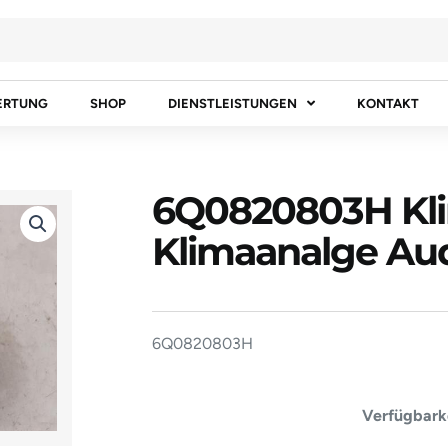
ERTUNG
SHOP
DIENSTLEISTUNGEN
KONTAKT
6Q0820803H Kl
Klimaanalge Au
6Q0820803H
6Q082080
Verfügbarke
Klimakompr