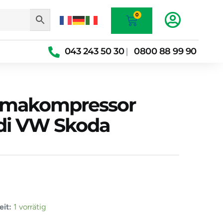
Warenkorb
0
043 243 50 30
0800 88 99 90
|
imakompressor
di VW Skoda
3H
it:
1 vorrätig
essor