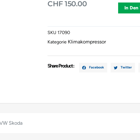
CHF
150.00
Klimaanalg
In Den
Audi
VW
Skoda
SKU
17090
Menge
Klimakompressor
Kategorie
Share Product :
Facebook
Twitter
 VW Skoda