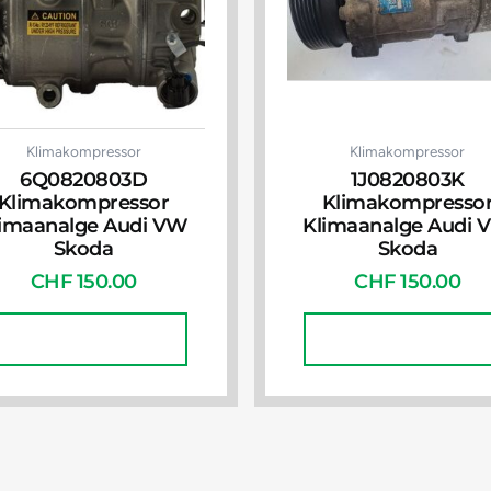
Klimakompressor
Klimakompressor
6Q0820803D
1J0820803K
Klimakompressor
Klimakompresso
limaanalge Audi VW
Klimaanalge Audi 
Skoda
Skoda
CHF
150.00
CHF
150.00
In Den Warenkorb
In Den Warenkorb