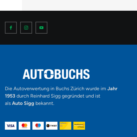
I
I
I
c
c
c
o
o
o
n
n
n
-
-
-
f
i
y
a
n
o
c
s
u
e
t
t
b
a
u
o
g
b
o
r
e
k
a
-
m
v
-
1
Die Autoverwertung in Buchs Zürich wurde im
Jahr
1953
durch Reinhard Sigg gegründet und ist
als
Auto Sigg
bekannt.