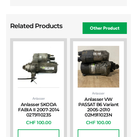
Related Products
Other Product
Anlasser
Anlasser
Anlasser VW
Anlasser SKODA
PASSAT B6 Variant
FABIA II 2007-2014
2005-2010
02T911023S
02M911023N
CHF
100.00
CHF
100.00
In Den
In Den