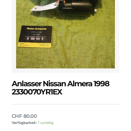
Anlasser Nissan Almera 1998
2330070YR1EX
CHF
80.00
Anlasser
Verfügbarkeit:
1 vorrätig
Nissan