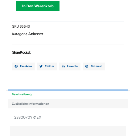
Almera
Alternative:
In Den Warenkorb
1998
2330070YR1EX
Menge
SKU
36643
Anlasser
Kategorie
Share Product :
Facebook
Twitter
LinkedIn
Pinterest
Beschreibung
Zusätzliche Informationen
2330070YR1EX