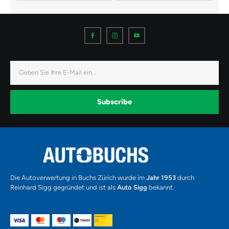
I
I
I
c
c
c
o
o
o
n
n
n
-
-
-
f
i
y
a
n
o
E-
c
s
u
Mail
e
t
t
b
a
u
o
g
b
o
r
e
k
a
-
Subscribe
m
v
-
1
Alternative:
Die Autoverwertung in Buchs Zürich wurde im
Jahr 1953
durch
Reinhard Sigg gegründet und ist als
Auto Sigg
bekannt.