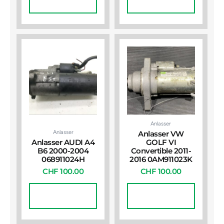
Warenkorb
Warenkorb
Anlasser
Anlasser
Anlasser VW
Anlasser AUDI A4
GOLF VI
B6 2000-2004
Convertible 2011-
068911024H
2016 0AM911023K
CHF
100.00
CHF
100.00
In Den
In Den
Warenkorb
Warenkorb