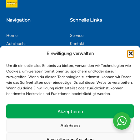
Navigation​
Schnelle Links
Home
Service
Autobuchs
Kontakt
Autoverwertung
Impressum
Einwilligung verwalten
Autoankauf
Datenschutz
Um dir ein optimales Erlebnis zu bieten, verwenden wir Technologien wie
Shop
AGB
Cookies, um Geräteinformationen zu speichern und/oder darauf
zuzugreifen. Wenn du diesen Technologien zustimmst, können wir Daten
Kontakt
wie das Surfverhalten oder eindeutige IDs auf dieser Website verarbeiten.
Wenn du deine Einwilligung nicht erteilst oder zurückziehst, können
bestimmte Merkmale und Funktionen beeinträchtigt werden.
Autoverwertung Khatib GmbH, Riedackerweg 14, 8107 Buchs,
Schweiz
admin@autobuchs.ch
Akzeptieren
043 243 50 30
Ablehnen
Einstellungen Ansehen