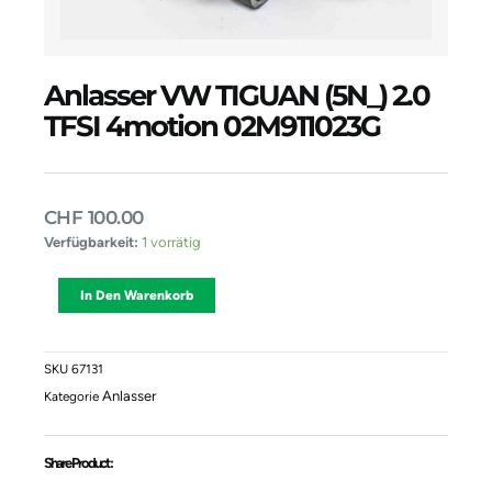
Anlasser VW TIGUAN (5N_) 2.0
TFSI 4motion 02M911023G
CHF
100.00
Anlasser
Verfügbarkeit:
1 vorrätig
VW
TIGUAN
Alternative:
In Den Warenkorb
(5N_)
2.0
TFSI
4motion
SKU
67131
02M911023G
Anlasser
Kategorie
Menge
Share Product :