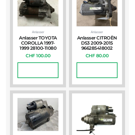
Anlasser
Anlasser
Anlasser TOYOTA
Anlasser CITROËN
COROLLA 1997-
DS3 2009-2015
1999 28100-11080
966285418002
CHF
100.00
CHF
80.00
In Den
In Den
Warenkorb
Warenkorb