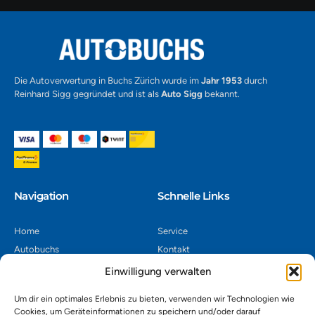
Die Autoverwertung in Buchs Zürich wurde im
Jahr 1953
durch
Reinhard Sigg gegründet und ist als
Auto Sigg
bekannt.
Navigation​
Schnelle Links
Home
Service
Autobuchs
Kontakt
Autoverwertung
Impressum
Einwilligung verwalten
Autoankauf
Datenschutz
Um dir ein optimales Erlebnis zu bieten, verwenden wir Technologien wie
Shop
AGB
Cookies, um Geräteinformationen zu speichern und/oder darauf