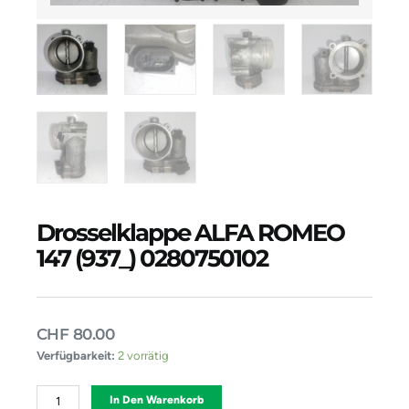
Drosselklappe ALFA ROMEO
147 (937_) 0280750102
CHF
80.00
Drosselklappe
Verfügbarkeit:
2 vorrätig
ALFA
ROMEO
Alternative:
In Den Warenkorb
147