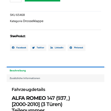
(937_)
0280750102
Menge
SKU
65468
Drosselklappe
Kategorie
Share Product :
Facebook
Twitter
LinkedIn
Pinterest
Beschreibung
Zusätzliche Informationen
Fahrzeugdetails
ALFA ROMEO
147 (937_)
[2000-2010]
(3 Türen)
Teilenummer