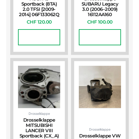
Sportback (8TA)
SUBARU Legacy
2.0 TFSI [2009-
3.0 (2006–2009)
2014] 06F133062Q
16112AA160
CHF
120.00
CHF
100.00
In Den
In Den
Warenkorb
Warenkorb
Drosselklappe
Drosselklappe
MITSUBISHI
Drosselklappe
LANCER VIII
Sportback (CX_A)
Drosselklappe VW