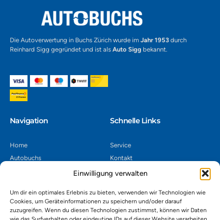
Die Autoverwertung in Buchs Zürich wurde im
Jahr 1953
durch
Reinhard Sigg gegründet und ist als
Auto Sigg
bekannt.
Navigation​
Schnelle Links
Home
Service
Autobuchs
Kontakt
Autoverwertung
Impressum
Einwilligung verwalten
Autoankauf
Datenschutz
Um dir ein optimales Erlebnis zu bieten, verwenden wir Technologien wie
Shop
AGB
Cookies, um Geräteinformationen zu speichern und/oder darauf
zuzugreifen. Wenn du diesen Technologien zustimmst, können wir Daten
Kontakt
wie das Surfverhalten oder eindeutige IDs auf dieser Website verarbeiten.